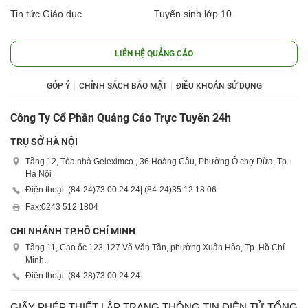
Tin tức Giáo dục
Tuyển sinh lớp 10
LIÊN HỆ QUẢNG CÁO
GÓP Ý
CHÍNH SÁCH BẢO MẬT
ĐIỀU KHOẢN SỬ DỤNG
Công Ty Cổ Phần Quảng Cáo Trực Tuyến 24h
TRỤ SỞ HÀ NỘI
Tầng 12, Tòa nhà Geleximco , 36 Hoàng Cầu, Phường Ô chợ Dừa, Tp.
Hà Nội
Điện thoại: (84-24)
73 00 24 24
| (84-24)
35 12 18 06
Fax:
0243 512 1804
CHI NHÁNH TP.HỒ CHÍ MINH
Tầng 11, Cao ốc 123-127 Võ Văn Tần, phường Xuân Hòa, Tp. Hồ Chí
Minh.
Điện thoại: (84-28)
73 00 24 24
GIẤY PHÉP THIẾT LẬP TRANG THÔNG TIN ĐIỆN TỬ TỔNG