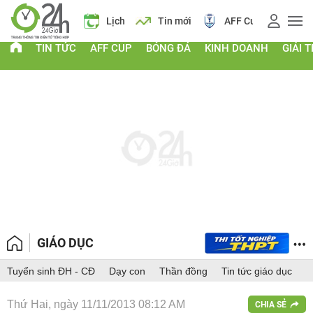
 vàng
Lịch
Tin mới
AFF Cup
Giá vàng
TIN TỨC
AFF CUP
BÓNG ĐÁ
KINH DOANH
GIẢI T
GIÁO DỤC
Tuyển sinh ĐH - CĐ
Dạy con
Thần đồng
Tin tức giáo dục
Thứ Hai, ngày 11/11/2013 08:12 AM
CHIA SẺ