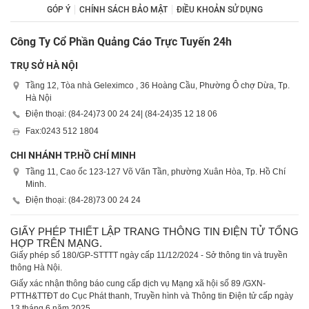
GÓP Ý
CHÍNH SÁCH BẢO MẬT
ĐIỀU KHOẢN SỬ DỤNG
Công Ty Cổ Phần Quảng Cáo Trực Tuyến 24h
TRỤ SỞ HÀ NỘI
Tầng 12, Tòa nhà Geleximco , 36 Hoàng Cầu, Phường Ô chợ Dừa, Tp.
Hà Nội
Điện thoại: (84-24)
73 00 24 24
| (84-24)
35 12 18 06
Fax:
0243 512 1804
CHI NHÁNH TP.HỒ CHÍ MINH
Tầng 11, Cao ốc 123-127 Võ Văn Tần, phường Xuân Hòa, Tp. Hồ Chí
Minh.
Điện thoại: (84-28)
73 00 24 24
GIẤY PHÉP THIẾT LẬP TRANG THÔNG TIN ĐIỆN TỬ TỔNG
HỢP TRÊN MẠNG.
Giấy phép số 180/GP-STTTT ngày cấp 11/12/2024 - Sở thông tin và truyền
thông Hà Nội.
Giấy xác nhận thông báo cung cấp dịch vụ Mạng xã hội số 89 /GXN-
PTTH&TTĐT do Cục Phát thanh, Truyền hình và Thông tin Điện tử cấp ngày
13 tháng 6 năm 2025.