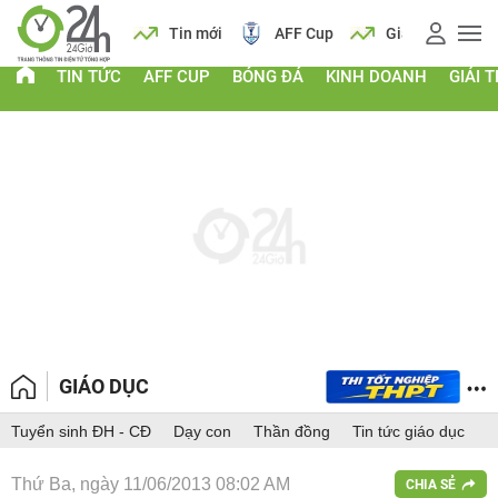
 vàng
Lịch
Tin mới
AFF Cup
Giá vàng
TIN TỨC
AFF CUP
BÓNG ĐÁ
KINH DOANH
GIẢI T
GIÁO DỤC
Tuyển sinh ĐH - CĐ
Dạy con
Thần đồng
Tin tức giáo dục
Thứ Ba, ngày 11/06/2013 08:02 AM
CHIA SẺ