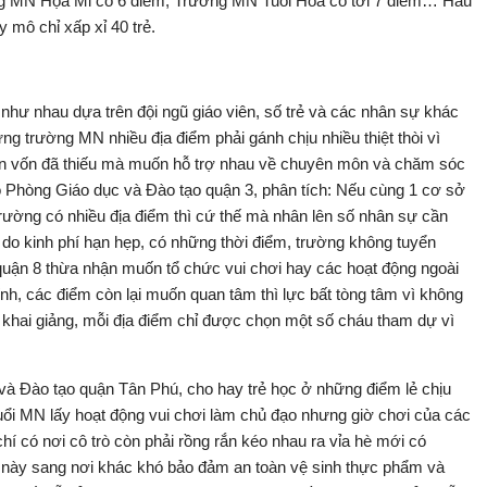
g MN Họa Mi có 6 điểm, Trường MN Tuổi Hoa có tới 7 điểm… Hầu
 mô chỉ xấp xỉ 40 trẻ.
hư nhau dựa trên đội ngũ giáo viên, số trẻ và các nhân sự khác
 trường MN nhiều địa điểm phải gánh chịu nhiều thiệt thòi vì
iên vốn đã thiếu mà muốn hỗ trợ nhau về chuyên môn và chăm sóc
 Phòng Giáo dục và Đào tạo quận 3, phân tích: Nếu cùng 1 cơ sở
trường có nhiều địa điểm thì cứ thế mà nhân lên số nhân sự cần
do kinh phí hạn hẹp, có những thời điểm, trường không tuyển
uận 8 thừa nhận muốn tổ chức vui chơi hay các hoạt động ngoài
ính, các điểm còn lại muốn quan tâm thì lực bất tòng tâm vì không
y khai giảng, mỗi địa điểm chỉ được chọn một số cháu tham dự vì
 Đào tạo quận Tân Phú, cho hay trẻ học ở những điểm lẻ chịu
 tuổi MN lấy hoạt động vui chơi làm chủ đạo nhưng giờ chơi của các
í có nơi cô trò còn phải rồng rắn kéo nhau ra vỉa hè mới có
ơi này sang nơi khác khó bảo đảm an toàn vệ sinh thực phẩm và