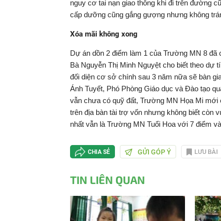
nguy cơ tai nạn giao thông khi đi trên đường c
cấp dưỡng cũng gắng gượng nhưng không tránh
Xóa mãi không xong
Dự án dồn 2 điểm làm 1 của Trường MN 8 đã 
Bà Nguyễn Thị Minh Nguyệt cho biết theo dự 
đối diện cơ sở chính sau 3 năm nữa sẽ bàn gi
Ánh Tuyết, Phó Phòng Giáo dục và Đào tạo q
vẫn chưa có quỹ đất, Trường MN Họa Mi mới c
trên địa bàn tài trợ vốn nhưng không biết còn
nhất vẫn là Trường MN Tuổi Hoa với 7 điểm và
GỬI GÓP Ý
LƯU BÀI
CHIA SẺ
TIN LIÊN QUAN