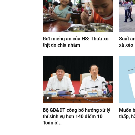
Bớt miếng ăn của HS: Thừa xô
Suất ăn
thịt do chia nhầm
xà xẻo
Bộ GD&ĐT công bố hướng xử lý
Muốn b
thí sinh vụ hơn 140 điểm 10
thấp, hã
Toán ở...