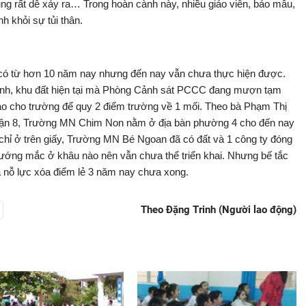
ũng rất dễ xảy ra… Trong hoàn cành này, nhiều giáo viên, bảo mẫu,
 khỏi sự tủi thân.
có từ hơn 10 năm nay nhưng đến nay vẫn chưa thực hiện được.
tính, khu đất hiện tại mà Phòng Cảnh sát PCCC đang mượn tạm
ao cho trường để quy 2 điểm trường về 1 mối. Theo bà Phạm Thị
uận 8, Trường MN Chim Non nằm ở địa bàn phường 4 cho đến nay
hỉ ở trên giấy, Trường MN Bé Ngoan đã có đất và 1 công ty đóng
 vướng mắc ở khâu nào nên vẫn chưa thể triển khai. Nhưng bế tắc
 nỗ lực xóa điểm lẻ 3 năm nay chưa xong.
Theo Đặng Trinh (Người lao động)