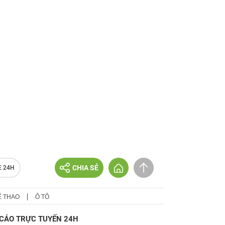
CHIA SẺ
E 24H
Ể THAO
Ô TÔ
CÁO TRỰC TUYẾN 24H