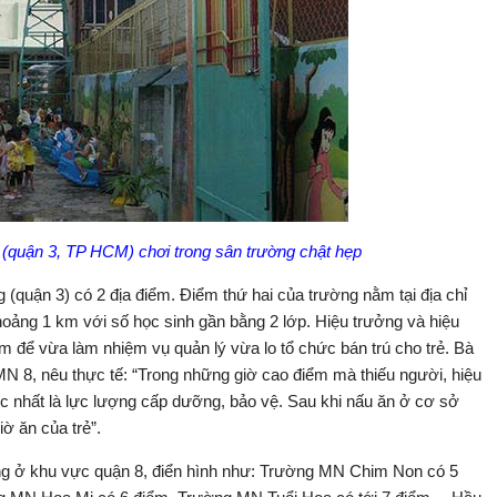
(quận 3, TP HCM) chơi trong sân trường chật hẹp
quận 3) có 2 địa điểm. Điểm thứ hai của trường nằm tại địa chỉ
ảng 1 km với số học sinh gần bằng 2 lớp. Hiệu trưởng và hiệu
ểm để vừa làm nhiệm vụ quản lý vừa lo tổ chức bán trú cho trẻ. Bà
8, nêu thực tế: “Trong những giờ cao điểm mà thiếu người, hiệu
 nhất là lực lượng cấp dưỡng, bảo vệ. Sau khi nấu ăn ở cơ sở
iờ ăn của trẻ”.
ung ở khu vực quận 8, điển hình như: Trường MN Chim Non có 5