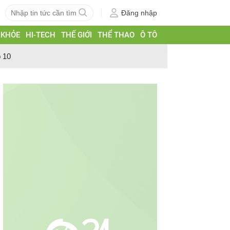
Đăng nhập
 KHỎE
HI-TECH
THẾ GIỚI
THỂ THAO
Ô TÔ
p 10