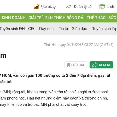
Đoán tỷ số
Lịch
KINH DOANH
GIẢI TRÍ
24H THÍCH BÓNG ĐÁ - THỂ THAO
SỨC
Tuyển sinh ĐH - CĐ
Dạy con
Tin tức Giáo dục
Tuyển sinh lớ
Thứ Hai, ngày 04/11/2013 08:27 AM (GMT+7)
iểm
LƯU BÀI
CHIA SẺ
 HCM, vẫn còn gần 100 trường có từ 2 đến 7 địa điểm, gây rất
óc trẻ.
N) rộng rãi, khang trang, vẫn còn rất nhiều ngôi trường phải
u làm phòng học. Hầu hết những điểm này cách xa trường chính,
 này khiến cô và trò bậc MN phải chật vật xoay trở.