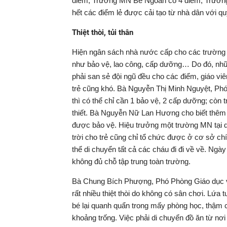
điểm, Trường MN Bé Ngoan có 4 điểm, Trườn
hết các điểm lẻ được cải tạo từ nhà dân với quy
Thiệt thòi, tủi thân
Hiện ngân sách nhà nước cấp cho các trường n
như bảo vệ, lao công, cấp dưỡng… Do đó, những
phải san sẻ đội ngũ đều cho các điểm, giáo v
trẻ cũng khó. Bà Nguyễn Thị Minh Nguyệt, Phó
thì có thể chỉ cần 1 bảo vệ, 2 cấp dưỡng; còn 
thiết. Bà Nguyễn Nữ Lan Hương cho biết thêm 
được bảo vệ. Hiệu trưởng một trường MN tại q
trời cho trẻ cũng chỉ tổ chức được ở cơ sở ch
thể di chuyển tất cả các cháu đi đi về về. Ngà
không đủ chỗ tập trung toàn trường.
Bà Chung Bích Phượng, Phó Phòng Giáo dục và
rất nhiều thiệt thòi do không có sân chơi. Lứa
bé lại quanh quẩn trong mấy phòng học, thậm ch
khoảng trống. Việc phải di chuyển đồ ăn từ n