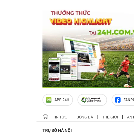
APP 24H
FANP
TIN TỨC
BÓNG ĐÁ
THẾ GIỚI
AN 
TRỤ SỞ HÀ NỘI