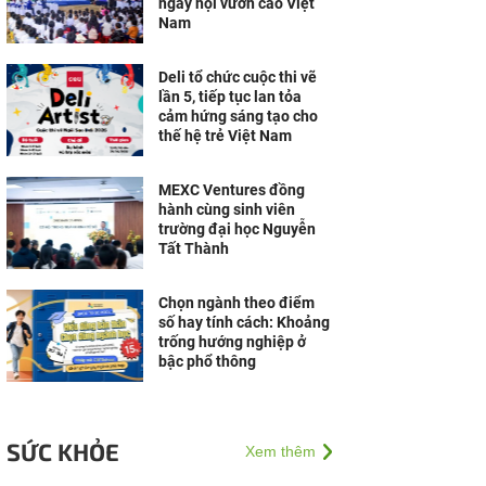
ngày hội vươn cao Việt
Nam
Deli tổ chức cuộc thi vẽ
lần 5, tiếp tục lan tỏa
cảm hứng sáng tạo cho
thế hệ trẻ Việt Nam
MEXC Ventures đồng
hành cùng sinh viên
trường đại học Nguyễn
Tất Thành
Chọn ngành theo điểm
số hay tính cách: Khoảng
trống hướng nghiệp ở
bậc phổ thông
SỨC KHỎE
Xem thêm