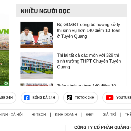
NHIỀU NGƯỜI ĐỌC
Bộ GD&ĐT công bố hướng xử lý
thí sinh vụ hơn 140 điểm 10 Toán
ở Tuyên Quang
Thi lại tất cả các môn với 328 thí
sinh trường THPT Chuyên Tuyên
Quang
Toàn cảnh vụ hơn 140 điểm 10
môn Toán tại THPT chuyên Tuyên
Quang
AGE 24H
BÓNG ĐÁ 24H
TIKTOK 24H
YOUTUB
NINH - XÃ HỘI
HI-TECH
KINH DOANH
ĐẸP
GIẢI TRÍ
TH
Bộ GD-ĐT lý giải thí sinh Tuyên
Quang được thi lại còn Quảng Trị
CÔNG TY CỔ PHẦN QUẢNG 
thì không