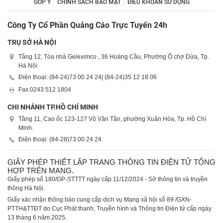
GÓP Ý
CHÍNH SÁCH BẢO MẬT
ĐIỀU KHOẢN SỬ DỤNG
Công Ty Cổ Phần Quảng Cáo Trực Tuyến 24h
TRỤ SỞ HÀ NỘI
Tầng 12, Tòa nhà Geleximco , 36 Hoàng Cầu, Phường Ô chợ Dừa, Tp.
Hà Nội
Điện thoại: (84-24)
73 00 24 24
| (84-24)
35 12 18 06
Fax:
0243 512 1804
CHI NHÁNH TP.HỒ CHÍ MINH
Tầng 11, Cao ốc 123-127 Võ Văn Tần, phường Xuân Hòa, Tp. Hồ Chí
Minh.
Điện thoại: (84-28)
73 00 24 24
GIẤY PHÉP THIẾT LẬP TRANG THÔNG TIN ĐIỆN TỬ TỔNG
HỢP TRÊN MẠNG.
Giấy phép số 180/GP-STTTT ngày cấp 11/12/2024 - Sở thông tin và truyền
thông Hà Nội.
Giấy xác nhận thông báo cung cấp dịch vụ Mạng xã hội số 89 /GXN-
PTTH&TTĐT do Cục Phát thanh, Truyền hình và Thông tin Điện tử cấp ngày
13 tháng 6 năm 2025.