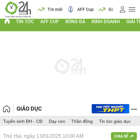
 vàng
Lịch
Tin mới
AFF Cup
Giá vàng
TIN TỨC
AFF CUP
BÓNG ĐÁ
KINH DOANH
GIẢI T
GIÁO DỤC
Tuyển sinh ĐH - CĐ
Dạy con
Thần đồng
Tin tức giáo dục
Thứ Hai, ngày 13/01/2025 10:00 AM
CHIA SẺ