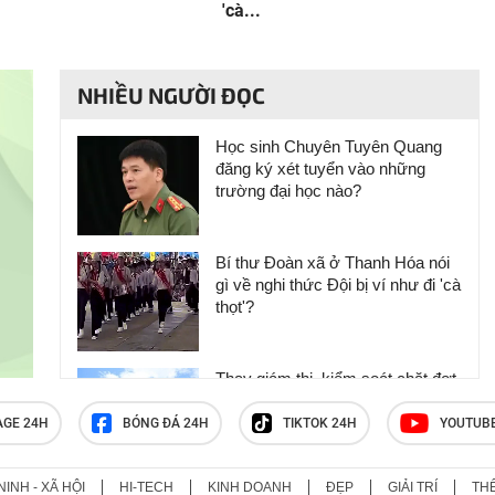
'cà...
NHIỀU NGƯỜI ĐỌC
Học sinh Chuyên Tuyên Quang
đăng ký xét tuyển vào những
trường đại học nào?
Bí thư Đoàn xã ở Thanh Hóa nói
gì về nghi thức Đội bị ví như đi 'cà
thọt'?
Thay giám thị, kiểm soát chặt đợt
thi lại ở chuyên Tuyên Quang
AGE 24H
BÓNG ĐÁ 24H
TIKTOK 24H
YOUTUB
NINH - XÃ HỘI
HI-TECH
KINH DOANH
ĐẸP
GIẢI TRÍ
TH
Thanh Hóa chấn chỉnh nghi thức