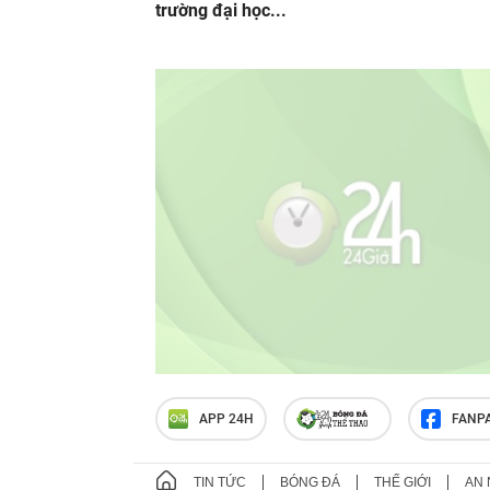
trường đại học...
APP 24H
FANP
TIN TỨC
BÓNG ĐÁ
THẾ GIỚI
AN 