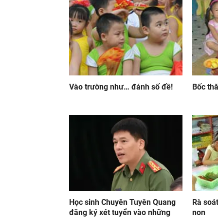
Vào trường như… đánh số đề!
Bốc th
Học sinh Chuyên Tuyên Quang
Rà soát
đăng ký xét tuyển vào những
non