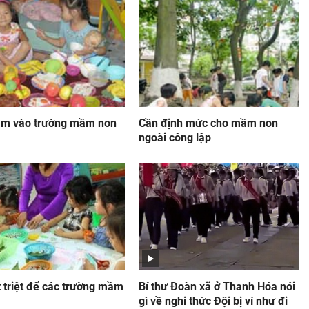
ăm vào trường mầm non
Cần định mức cho mầm non
ngoài công lập
 triệt để các trường mầm
Bí thư Đoàn xã ở Thanh Hóa nói
gì về nghi thức Đội bị ví như đi