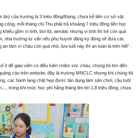
 ăn) của trường là 3 triệu đồng/tháng, chưa kể tiền cơ sở vật
ng cộng, mỗi tháng chị Thu phải trả khoảng 7 triệu đồng tiền học
khiếu gồm vi tính, bơi lội, aerobic nhưng vi tính thì trẻ còn quá
ơi, nhà trường tư vấn nếu phụ huynh đăng ký đông sẽ đưa các
n tâm vì cháu còn quá nhỏ, lứa tuổi này thì an toàn là trên hết” -
số ít để giáo viên có điều kiện chăm sóc cháu, chúng tôi tìm đến
ảng cáo trên website, đây là trường MNCLC nhưng khi chúng tôi
ờng, các hành lang chật hẹp được tận dụng làm sân chơi, cầu tuột
n…, trong khi mức học phí hằng tháng lên tới 1,8 triệu đồng, chưa