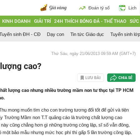
Đoán tỷ số
Lịch
KINH DOANH
GIẢI TRÍ
24H THÍCH BÓNG ĐÁ - THỂ THAO
SỨC
Tuyển sinh ĐH - CĐ
Dạy con
Tin tức Giáo dục
Tuyển sinh lớ
Thứ Sáu, ngày 21/06/2013 09:59 AM (GMT+7)
lượng cao?
LƯU BÀI
CHIA SẺ
hất lượng cao nhưng nhiều trường mầm non tư thục tại TP HCM
ao.
hu mong muốn tìm cho con trường tương đối tốt để gửi và tiện
y Trường Mầm non T.T quảng cáo là trường chất lượng cao
 này cũng chẳng hơn gì những trường công lập, sĩ số vẫn đông,
có một bảo mẫu nhưng mức học phí thì gấp 5 lần trường công lập.