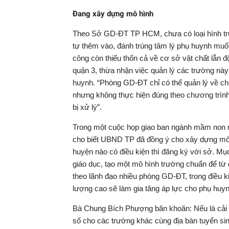
Đang xây dựng mô hình
Theo Sở GD-ĐT TP HCM, chưa có loại hình trư
tự thêm vào, đánh trúng tâm lý phụ huynh muốn
công còn thiếu thốn cả về cơ sở vật chất lẫn
quận 3, thừa nhận việc quản lý các trường này
huynh. “Phòng GD-ĐT chỉ có thể quản lý về ch
nhưng không thực hiện đúng theo chương trình 
bị xử lý”.
Trong một cuộc họp giao ban ngành mầm non 
cho biết UBND TP đã đồng ý cho xây dựng mô 
huyện nào có điều kiện thì đăng ký với sở. M
giáo dục, tạo một mô hình trường chuẩn để từ 
theo lãnh đạo nhiều phòng GD-ĐT, trong điều k
lượng cao sẽ làm gia tăng áp lực cho phụ huy
Bà Chung Bích Phượng băn khoăn: Nếu là cải t
số cho các trường khác cùng địa bàn tuyển sin