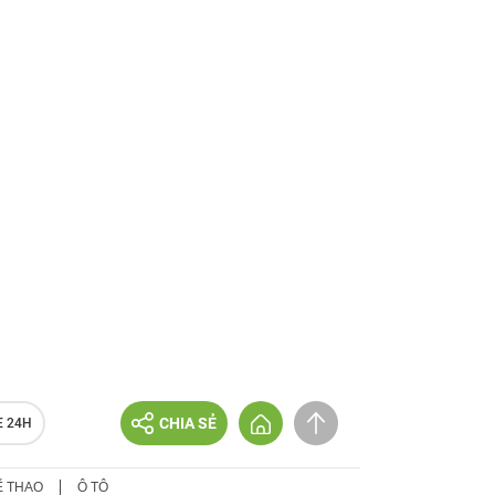
CHIA SẺ
E 24H
Ể THAO
Ô TÔ