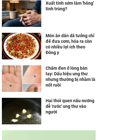
Xuất tinh sớm làm 'hỏng'
tinh trùng?
Món ăn dân dã tưởng chỉ
để đưa cơm, hóa ra còn
có nhiều lợi ích theo
Đông y
Chấm đen ở lòng bàn
tay: Dấu hiệu ung thư
nhưng thường bị nhầm là
nốt ruồi
Hai thói quen nấu nướng
dễ 'rước' ung thư vào
người