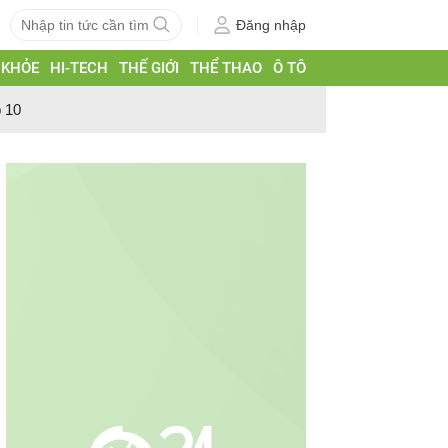
Đăng nhập
 KHỎE
HI-TECH
THẾ GIỚI
THỂ THAO
Ô TÔ
p 10