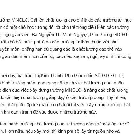
ờng MNCLC. Cái tên chất lượng cao chỉ là do các trường tư thục
 có một chỗ học tương đối tốt cho trẻ trong điều kiện các trường
 đội ngũ giáo viên. Bà Nguyễn Thị Minh Nguyệt, Phó Phòng GD-ĐT
 rất khó bởi mức phí là do các trường tự thỏa thuận với phụ
uyên môn, chẳng hạn dù quảng cáo là chất lượng cao thế nào
giáo dục mầm non của bộ, các điều kiện ăn, ngủ, vệ sinh thì cũng
mới đây, bà Trần Thị Kim Thanh, Phó Giám đốc Sở GD-ĐT TP,
hình trường mầm non cung cấp dịch vụ chất lượng cao; quận -
ục đích của việc xây dựng trường MNCLC là nâng cao chất lượng
đó cải thiện chất lượng giảng dạy ở các trường công. Tuy nhiên,
iện phải phổ cập trẻ mầm non 5 tuổi thì việc xây dựng trường chất
nh khi cạnh tranh để vào được những trường này.
ạo thành trường chất lượng cao từ trường công sẽ gây áp lực sĩ
h. Hơn nữa, nếu xây mới thì kinh phí sẽ lấy từ nguồn nào và