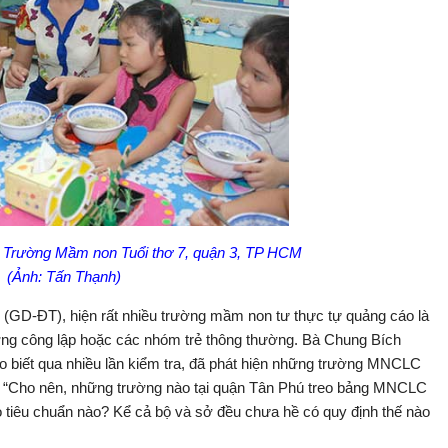
u Trường Mầm non Tuổi thơ 7, quận 3, TP HCM
(Ảnh: Tấn Thạnh)
o (GD-ĐT), hiện rất nhiều trường mầm non tư thực tự quảng cáo là
ng công lập hoặc các nhóm trẻ thông thường. Bà Chung Bích
biết qua nhiều lần kiểm tra, đã phát hiện những trường MNCLC
. “Cho nên, những trường nào tại quận Tân Phú treo bảng MNCLC
eo tiêu chuẩn nào? Kể cả bộ và sở đều chưa hề có quy định thế nào