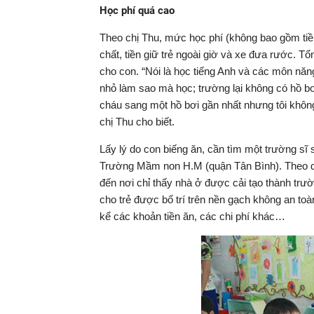
Học phí quá cao
Theo chị Thu, mức học phí (không bao gồm tiền
chất, tiền giữ trẻ ngoài giờ và xe đưa rước. Tổ
cho con. “Nói là học tiếng Anh và các môn năng 
nhỏ làm sao mà học; trường lại không có hồ b
cháu sang một hồ bơi gần nhất nhưng tôi không a
chị Thu cho biết.
Lấy lý do con biếng ăn, cần tìm một trường sĩ 
Trường Mầm non H.M (quận Tân Bình). Theo qu
đến nơi chỉ thấy nhà ở được cải tạo thành trư
cho trẻ được bố trí trên nền gạch không an toà
kể các khoản tiền ăn, các chi phí khác…