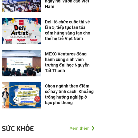
ngày hội vươn cao Việt
Nam
Deli tổ chức cuộc thi vẽ
lần 5, tiếp tục lan tỏa
cảm hứng sáng tạo cho
thế hệ trẻ Việt Nam
MEXC Ventures đồng
hành cùng sinh viên
trường đại học Nguyễn
Tất Thành
Chọn ngành theo điểm
số hay tính cách: Khoảng
trống hướng nghiệp ở
bậc phổ thông
SỨC KHỎE
Xem thêm