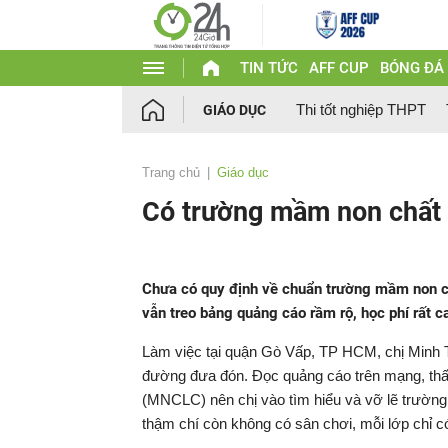
TIN TỨC
AFF CUP
BÓNG ĐÁ
Thi tốt nghiệp THPT
GIÁO DỤC
Trang chủ
Giáo dục
Có trường mầm non chất 
Chưa có quy định về chuẩn trường mầm non c
vẫn treo bảng quảng cáo rầm rộ, học phí rất c
Làm việc tại quận Gò Vấp, TP HCM, chị Minh T
đường đưa đón. Đọc quảng cáo trên mạng, thấ
(MNCLC) nên chị vào tìm hiểu và vỡ lẽ trường
thậm chí còn không có sân chơi, mỗi lớp chỉ 