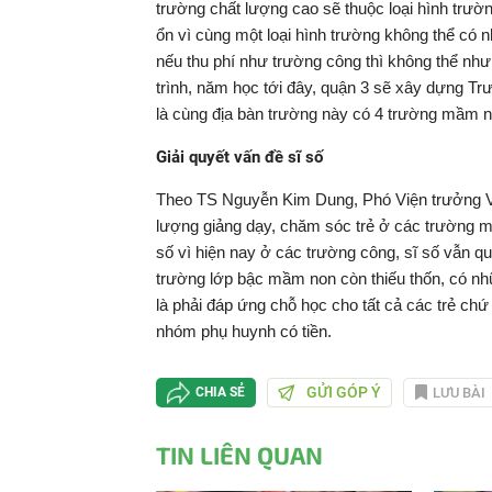
trường chất lượng cao sẽ thuộc loại hình trườn
ổn vì cùng một loại hình trường không thể có 
nếu thu phí như trường công thì không thể nhưn
trình, năm học tới đây, quận 3 sẽ xây dựng
là cùng địa bàn trường này có 4 trường mầm no
Giải quyết vấn đề sĩ số
Theo TS Nguyễn Kim Dung, Phó Viện trưởng 
lượng giảng dạy, chăm sóc trẻ ở các trường m
số vì hiện nay ở các trường công, sĩ số vẫn q
trường lớp bậc mầm non còn thiếu thốn, có nh
là phải đáp ứng chỗ học cho tất cả các trẻ ch
nhóm phụ huynh có tiền.
GỬI GÓP Ý
LƯU BÀI
CHIA SẺ
TIN LIÊN QUAN