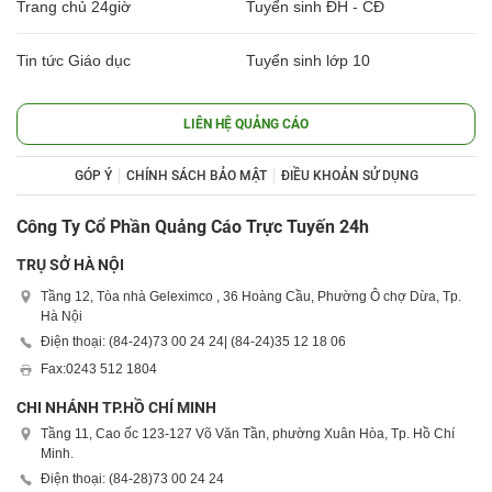
Trang chủ 24giờ
Tuyển sinh ĐH - CĐ
Tin tức Giáo dục
Tuyển sinh lớp 10
LIÊN HỆ QUẢNG CÁO
GÓP Ý
CHÍNH SÁCH BẢO MẬT
ĐIỀU KHOẢN SỬ DỤNG
Công Ty Cổ Phần Quảng Cáo Trực Tuyến 24h
TRỤ SỞ HÀ NỘI
Tầng 12, Tòa nhà Geleximco , 36 Hoàng Cầu, Phường Ô chợ Dừa, Tp.
Hà Nội
Điện thoại: (84-24)
73 00 24 24
| (84-24)
35 12 18 06
Fax:
0243 512 1804
CHI NHÁNH TP.HỒ CHÍ MINH
Tầng 11, Cao ốc 123-127 Võ Văn Tần, phường Xuân Hòa, Tp. Hồ Chí
Minh.
Điện thoại: (84-28)
73 00 24 24