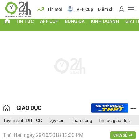
 vàng
Lịch
Tin mới
AFF Cup
Điểm chuẩn 2026
TIN TỨC
AFF CUP
BÓNG ĐÁ
KINH DOANH
GIẢI T
GIÁO DỤC
Tuyển sinh ĐH - CĐ
Dạy con
Thần đồng
Tin tức giáo dục
Thứ Hai, ngày 29/10/2018 12:00 PM
CHIA SẺ