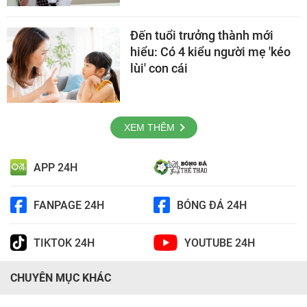
Đến tuổi trưởng thành mới
hiểu: Có 4 kiểu người mẹ 'kéo
lùi' con cái
XEM THÊM
APP 24H
FANPAGE 24H
BÓNG ĐÁ 24H
TIKTOK 24H
YOUTUBE 24H
CHUYÊN MỤC KHÁC