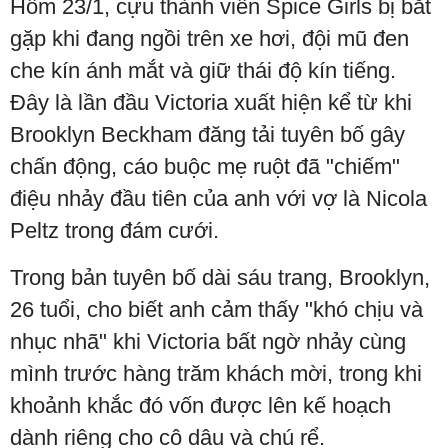
Hôm 23/1, cựu thành viên Spice Girls bị bắt
gặp khi đang ngồi trên xe hơi, đội mũ đen
che kín ánh mắt và giữ thái độ kín tiếng.
Đây là lần đầu Victoria xuất hiện kể từ khi
Brooklyn Beckham đăng tải tuyên bố gây
chấn động, cáo buộc mẹ ruột đã "chiếm"
điệu nhảy đầu tiên của anh với vợ là Nicola
Peltz trong đám cưới.
Trong bản tuyên bố dài sáu trang, Brooklyn,
26 tuổi, cho biết anh cảm thấy "khó chịu và
nhục nhã" khi Victoria bất ngờ nhảy cùng
mình trước hàng trăm khách mời, trong khi
khoảnh khắc đó vốn được lên kế hoạch
dành riêng cho cô dâu và chú rể.