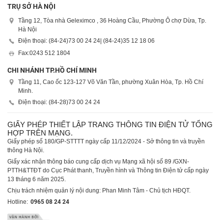
TRỤ SỞ HÀ NỘI
Tầng 12, Tòa nhà Geleximco , 36 Hoàng Cầu, Phường Ô chợ Dừa, Tp.
Hà Nội
Điện thoại: (84-24)
73 00 24 24
| (84-24)
35 12 18 06
Fax:
0243 512 1804
CHI NHÁNH TP.HỒ CHÍ MINH
Tầng 11, Cao ốc 123-127 Võ Văn Tần, phường Xuân Hòa, Tp. Hồ Chí
Minh.
Điện thoại: (84-28)
73 00 24 24
GIẤY PHÉP THIẾT LẬP TRANG THÔNG TIN ĐIỆN TỬ TỔNG
HỢP TRÊN MẠNG.
Giấy phép số 180/GP-STTTT ngày cấp 11/12/2024 - Sở thông tin và truyền
thông Hà Nội.
Giấy xác nhận thông báo cung cấp dịch vụ Mạng xã hội số 89 /GXN-
PTTH&TTĐT do Cục Phát thanh, Truyền hình và Thông tin Điện tử cấp ngày
13 tháng 6 năm 2025.
Chịu trách nhiệm quản lý nội dung: Phan Minh Tâm - Chủ tịch HĐQT.
Hotline:
0965 08 24 24