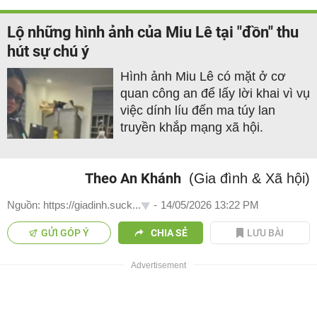
Lộ những hình ảnh của Miu Lê tại "đồn" thu
hút sự chú ý
Hình ảnh Miu Lê có mặt ở cơ
quan công an để lấy lời khai vì vụ
việc dính líu đến ma túy lan
truyền khắp mạng xã hội.
Theo An Khánh
(Gia đình & Xã hội)
Nguồn: https://giadinh.suck...
-
14/05/2026 13:22 PM
GỬI GÓP Ý
CHIA SẺ
LƯU BÀI