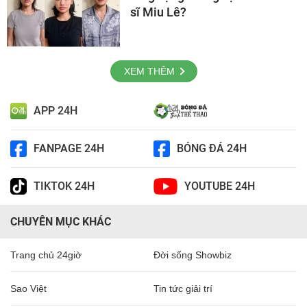
sĩ Miu Lê?
XEM THÊM
APP 24H
FANPAGE 24H
BÓNG ĐÁ 24H
TIKTOK 24H
YOUTUBE 24H
CHUYÊN MỤC KHÁC
Trang chủ 24giờ
Đời sống Showbiz
Sao Việt
Tin tức giải trí