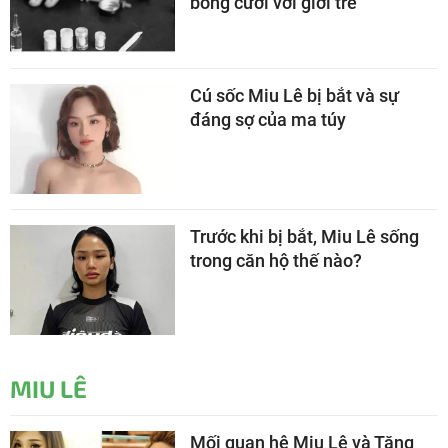
bóng cười với giới trẻ
Cú sốc Miu Lê bị bắt và sự
đáng sợ của ma túy
Trước khi bị bắt, Miu Lê sống
trong căn hộ thế nào?
MIU LÊ
Mối quan hệ Miu Lê và Tăng