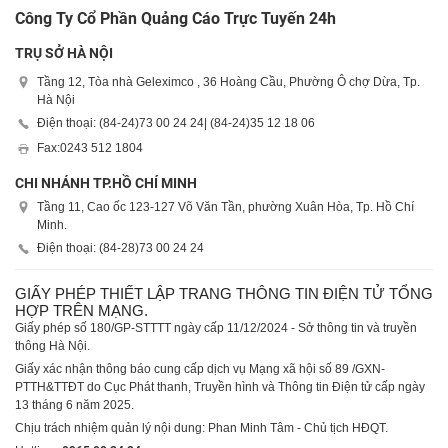
Công Ty Cổ Phần Quảng Cáo Trực Tuyến 24h
TRỤ SỞ HÀ NỘI
Tầng 12, Tòa nhà Geleximco , 36 Hoàng Cầu, Phường Ô chợ Dừa, Tp.
Hà Nội
Điện thoại: (84-24)
73 00 24 24
| (84-24)
35 12 18 06
Fax:
0243 512 1804
CHI NHÁNH TP.HỒ CHÍ MINH
Tầng 11, Cao ốc 123-127 Võ Văn Tần, phường Xuân Hòa, Tp. Hồ Chí
Minh.
Điện thoại: (84-28)
73 00 24 24
GIẤY PHÉP THIẾT LẬP TRANG THÔNG TIN ĐIỆN TỬ TỔNG
HỢP TRÊN MẠNG.
Giấy phép số 180/GP-STTTT ngày cấp 11/12/2024 - Sở thông tin và truyền
thông Hà Nội.
Giấy xác nhận thông báo cung cấp dịch vụ Mạng xã hội số 89 /GXN-
PTTH&TTĐT do Cục Phát thanh, Truyền hình và Thông tin Điện tử cấp ngày
13 tháng 6 năm 2025.
Chịu trách nhiệm quản lý nội dung: Phan Minh Tâm - Chủ tịch HĐQT.