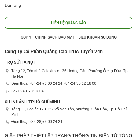
Đàn ông
LIÊN HỆ QUẢNG CÁO
GÓP Ý
CHÍNH SÁCH BẢO MẬT
ĐIỀU KHOẢN SỬ DỤNG
Công Ty Cổ Phần Quảng Cáo Trực Tuyến 24h
TRỤ SỞ HÀ NỘI
Tầng 12, Tòa nhà Geleximco , 36 Hoàng Cầu, Phường Ô chợ Dừa, Tp.
Hà Nội
Điện thoại: (84-24)
73 00 24 24
| (84-24)
35 12 18 06
Fax:
0243 512 1804
CHI NHÁNH TP.HỒ CHÍ MINH
Tầng 11, Cao ốc 123-127 Võ Văn Tần, phường Xuân Hòa, Tp. Hồ Chí
Minh.
Điện thoại: (84-28)
73 00 24 24
GIẤY PHÉP THIẾT LẬP TRANG THÔNG TIN ĐIỆN TỬ TỔNG