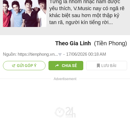
Từng là nhóm nhạc nam được
yêu thích, V.Music nay có ngã rẽ
khác biệt sau hơn một thập kỷ
tan rã, người kín tiếng rời...
Theo Gia Linh
(Tiền Phong)
Nguồn: https://tienphong.vn...
-
17/06/2026 00:18 AM
GỬI GÓP Ý
CHIA SẺ
LƯU BÀI