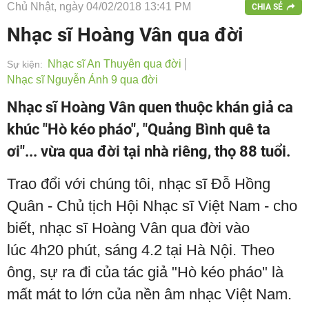
Chủ Nhật, ngày 04/02/2018 13:41 PM
CHIA SẺ
Nhạc sĩ Hoàng Vân qua đời
Nhạc sĩ An Thuyên qua đời
Sự kiện:
Nhạc sĩ Nguyễn Ánh 9 qua đời
Nhạc sĩ Hoàng Vân quen thuộc khán giả ca
khúc "Hò kéo pháo", "Quảng Bình quê ta
ơi"... vừa qua đời tại nhà riêng, thọ 88 tuổi.
Trao đổi với chúng tôi, nhạc sĩ Đỗ Hồng
Quân - Chủ tịch Hội Nhạc sĩ Việt Nam - cho
biết, nhạc sĩ Hoàng Vân qua đời vào
lúc 4h20 phút, sáng 4.2 tại Hà Nội. Theo
ông, sự ra đi của tác giả "Hò kéo pháo" là
mất mát to lớn của nền âm nhạc Việt Nam.