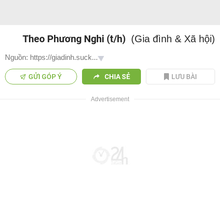
Theo Phương Nghi (t/h)
(Gia đình & Xã hội)
Nguồn: https://giadinh.suck...
GỬI GÓP Ý
CHIA SẺ
LƯU BÀI