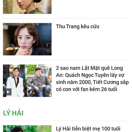
Thu Trang kêu cứu
2 sao nam Lật Mặt quê Long
An: Quách Ngọc Tuyên lấy vợ
sinh năm 2000, Tiết Cương sắp
có con với fan kém 26 tuổi
LÝ HẢI
Lý Hải tiễn biệt mẹ 100 tuổi