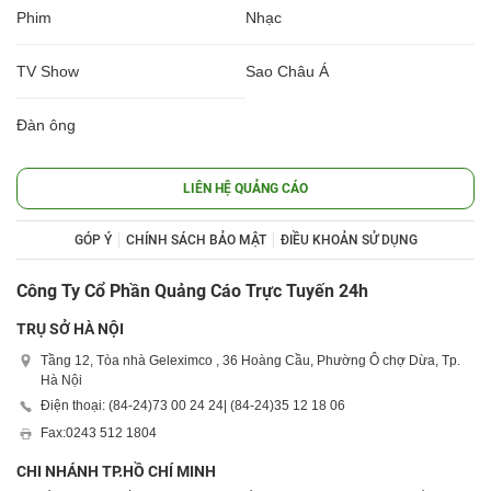
Phim
Nhạc
TV Show
Sao Châu Á
Đàn ông
LIÊN HỆ QUẢNG CÁO
GÓP Ý
CHÍNH SÁCH BẢO MẬT
ĐIỀU KHOẢN SỬ DỤNG
Công Ty Cổ Phần Quảng Cáo Trực Tuyến 24h
TRỤ SỞ HÀ NỘI
Tầng 12, Tòa nhà Geleximco , 36 Hoàng Cầu, Phường Ô chợ Dừa, Tp.
Hà Nội
Điện thoại: (84-24)
73 00 24 24
| (84-24)
35 12 18 06
Fax:
0243 512 1804
CHI NHÁNH TP.HỒ CHÍ MINH