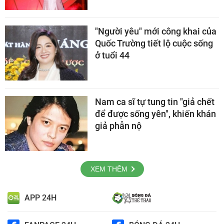
"Người yêu" mới công khai của
Quốc Trường tiết lộ cuộc sống
ở tuổi 44
Nam ca sĩ tự tung tin "giả chết
để được sống yên", khiến khán
giả phẫn nộ
XEM THÊM
APP 24H