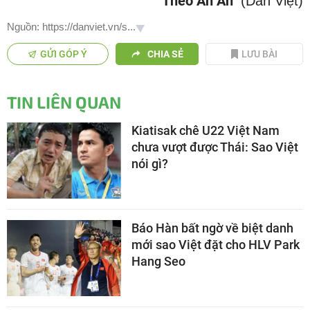
Theo An An
(Dân Việt)
Nguồn: https://danviet.vn/s...
GỬI GÓP Ý
CHIA SẺ
LƯU BÀI
TIN LIÊN QUAN
Kiatisak chê U22 Việt Nam
chưa vượt được Thái: Sao Việt
nói gì?
Báo Hàn bất ngờ về biệt danh
mới sao Việt đặt cho HLV Park
Hang Seo