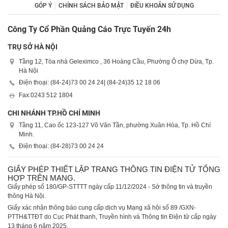
GÓP Ý
CHÍNH SÁCH BẢO MẬT
ĐIỀU KHOẢN SỬ DỤNG
Công Ty Cổ Phần Quảng Cáo Trực Tuyến 24h
TRỤ SỞ HÀ NỘI
Tầng 12, Tòa nhà Geleximco , 36 Hoàng Cầu, Phường Ô chợ Dừa, Tp.
Hà Nội
Điện thoại: (84-24)
73 00 24 24
| (84-24)
35 12 18 06
Fax:
0243 512 1804
CHI NHÁNH TP.HỒ CHÍ MINH
Tầng 11, Cao ốc 123-127 Võ Văn Tần, phường Xuân Hòa, Tp. Hồ Chí
Minh.
Điện thoại: (84-28)
73 00 24 24
GIẤY PHÉP THIẾT LẬP TRANG THÔNG TIN ĐIỆN TỬ TỔNG
HỢP TRÊN MẠNG.
Giấy phép số 180/GP-STTTT ngày cấp 11/12/2024 - Sở thông tin và truyền
thông Hà Nội.
Giấy xác nhận thông báo cung cấp dịch vụ Mạng xã hội số 89 /GXN-
PTTH&TTĐT do Cục Phát thanh, Truyền hình và Thông tin Điện tử cấp ngày
13 tháng 6 năm 2025.