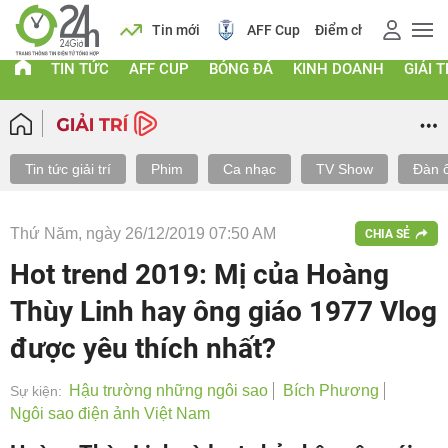
 vàng
Lịch
Tin mới
AFF Cup
Điểm chuẩn 2026
TIN TỨC
AFF CUP
BÓNG ĐÁ
KINH DOANH
GIẢI T
Tin tức giải trí
Phim
Ca nhạc
TV Show
Đàn 
Thứ Năm, ngày 26/12/2019 07:50 AM
CHIA SẺ
Hot trend 2019: Mị của Hoàng
Thùy Linh hay ông giáo 1977 Vlog
được yêu thích nhất?
Hậu trường những ngôi sao
Bích Phương
Sự kiện:
Ngôi sao điện ảnh Việt Nam