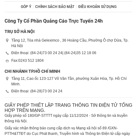
GÓP Ý
CHÍNH SÁCH BẢO MẬT
ĐIỀU KHOẢN SỬ DỤNG
Công Ty Cổ Phần Quảng Cáo Trực Tuyến 24h
TRỤ SỞ HÀ NỘI
Tầng 12, Tòa nhà Geleximco , 36 Hoàng Cầu, Phường Ô chợ Dừa, Tp.
Hà Nội
Điện thoại: (84-24)
73 00 24 24
| (84-24)
35 12 18 06
Fax:
0243 512 1804
CHI NHÁNH TP.HỒ CHÍ MINH
Tầng 11, Cao ốc 123-127 Võ Văn Tần, phường Xuân Hòa, Tp. Hồ Chí
Minh.
Điện thoại: (84-28)
73 00 24 24
GIẤY PHÉP THIẾT LẬP TRANG THÔNG TIN ĐIỆN TỬ TỔNG
HỢP TRÊN MẠNG.
Giấy phép số 180/GP-STTTT ngày cấp 11/12/2024 - Sở thông tin và truyền
thông Hà Nội.
Giấy xác nhận thông báo cung cấp dịch vụ Mạng xã hội số 89 /GXN-
PTTH&TTĐT do Cục Phát thanh, Truyền hình và Thông tin Điện tử cấp ngày