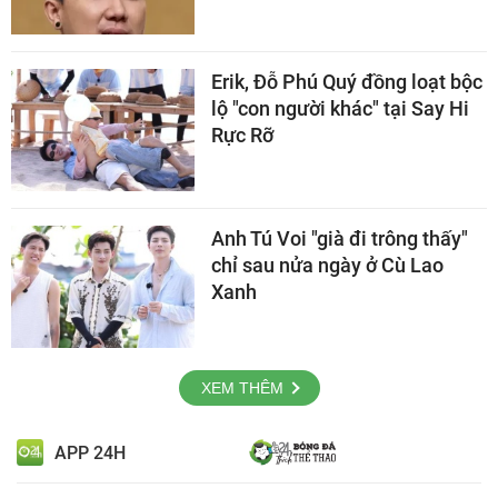
Erik, Đỗ Phú Quý đồng loạt bộc
lộ "con người khác" tại Say Hi
Rực Rỡ
Anh Tú Voi "già đi trông thấy"
chỉ sau nửa ngày ở Cù Lao
Xanh
XEM THÊM
APP 24H