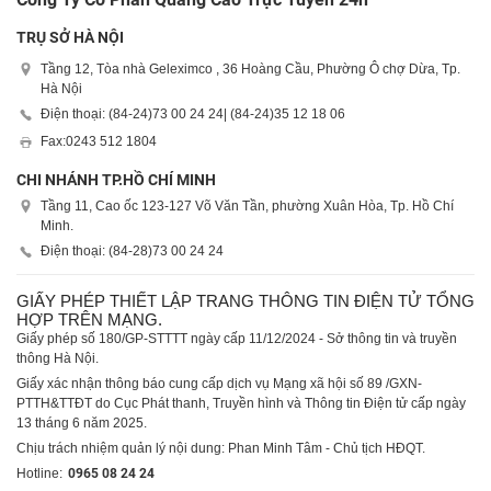
TRỤ SỞ HÀ NỘI
Tầng 12, Tòa nhà Geleximco , 36 Hoàng Cầu, Phường Ô chợ Dừa, Tp.
Hà Nội
Điện thoại: (84-24)
73 00 24 24
| (84-24)
35 12 18 06
Fax:
0243 512 1804
CHI NHÁNH TP.HỒ CHÍ MINH
Tầng 11, Cao ốc 123-127 Võ Văn Tần, phường Xuân Hòa, Tp. Hồ Chí
Minh.
Điện thoại: (84-28)
73 00 24 24
GIẤY PHÉP THIẾT LẬP TRANG THÔNG TIN ĐIỆN TỬ TỔNG
HỢP TRÊN MẠNG.
Giấy phép số 180/GP-STTTT ngày cấp 11/12/2024 - Sở thông tin và truyền
thông Hà Nội.
Giấy xác nhận thông báo cung cấp dịch vụ Mạng xã hội số 89 /GXN-
PTTH&TTĐT do Cục Phát thanh, Truyền hình và Thông tin Điện tử cấp ngày
13 tháng 6 năm 2025.
Chịu trách nhiệm quản lý nội dung: Phan Minh Tâm - Chủ tịch HĐQT.
Hotline:
0965 08 24 24