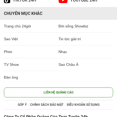
TIKTOK 24H
YOUTUBE 24H
CHUYÊN MỤC KHÁC
Trang chủ 24giờ
Đời sống Showbiz
Sao Việt
Tin tức giải trí
Phim
Nhạc
TV Show
Sao Châu Á
Đàn ông
LIÊN HỆ QUẢNG CÁO
GÓP Ý
CHÍNH SÁCH BẢO MẬT
ĐIỀU KHOẢN SỬ DỤNG
Công Ty Cổ Phần Quảng Cáo Trực Tuyến 24h