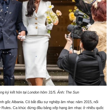
ng ký kết hôn tại London hôm 31/5. Ảnh: The Sun
Anh gốc Albania. Cô bắt đầu sự nghiệp âm nhạc năm 2015, nổi
ew Rules. Ca khúc đứng đầu bảng xếp hạng âm nhạc ở nhiều quốc