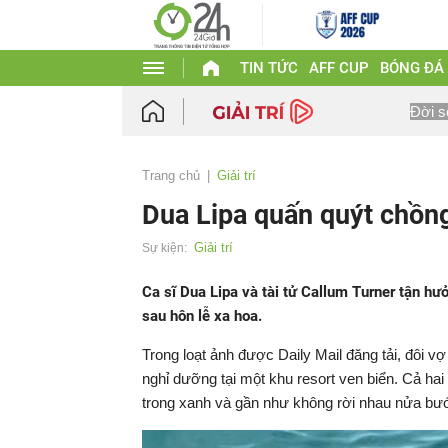
TIN TỨC
AFF CUP
BÓNG ĐÁ
Đời s
Trang chủ
Giải trí
Dua Lipa quấn quýt chồng
Giải trí
Sự kiện:
Ca sĩ Dua Lipa và tài tử Callum Turner tận hưở
sau hôn lễ xa hoa.
Trong loạt ảnh được Daily Mail đăng tải, đôi v
nghỉ dưỡng tại một khu resort ven biển. Cả hai
trong xanh và gần như không rời nhau nửa bư