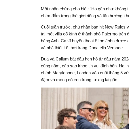
Một nhân chứng cho biết: "Họ gần như không thể
chìm đắm trong thế giới riêng và tận hưởng kh
Cuối tuần trước, chủ nhân bản hit New Rules v
tại một villa cổ kính ở thành phố Palermo trên đ
bảng Anh. Ca sĩ huyền thoại Elton John được c
và nhà thiết kế thời trang Donatella Versace.
Dua và Callum bắt đầu hẹn hò từ đầu năm 2024
cùng năm, cặp sao khoe tin vui đính hôn. Hai ng
chính Marylebone, London vào cuối tháng 5 vừ
đậm và mong có con trong tương lai gần.