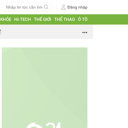
Đăng nhập
 KHỎE
HI-TECH
THẾ GIỚI
THỂ THAO
Ô TÔ
g