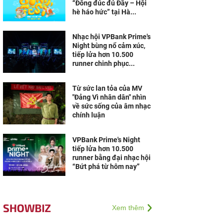
“Đông đúc đủ Đầy – Hội
hè háo hức” tại Hà...
Nhạc hội VPBank Prime's
Night bùng nổ cảm xúc,
tiếp lửa hơn 10.500
runner chinh phục...
Từ sức lan tỏa của MV
"Đảng Vì nhân dân" nhìn
về sức sống của âm nhạc
chính luận
VPBank Prime's Night
tiếp lửa hơn 10.500
runner bằng đại nhạc hội
“Bứt phá từ hôm nay”
SHOWBIZ
Xem thêm