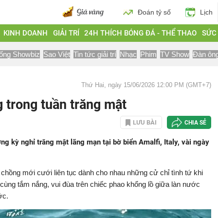
Đoán tỷ số
Lịch
KINH DOANH
GIẢI TRÍ
24H THÍCH BÓNG ĐÁ - THỂ THAO
SỨC
ống Showbiz
Sao Việt
Tin tức giải trí
Nhạc
Phim
TV Show
Đàn ôn
Thứ Hai, ngày 15/06/2026 12:00 PM (GMT+7)
 trong tuần trăng mật
LƯU BÀI
CHIA SẺ
ng kỳ nghỉ trăng mật lãng mạn tại bờ biển Amalfi, Italy, vài ngày
ợ chồng mới cưới liên tục dành cho nhau những cử chỉ tình tứ khi
 cùng tắm nắng, vui đùa trên chiếc phao khổng lồ giữa làn nước
ớc.