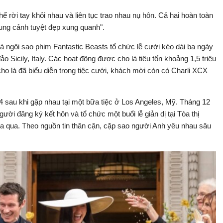
 rời tay khỏi nhau và liên tục trao nhau nụ hôn. Cả hai hoàn toàn
ung cảnh tuyệt đẹp xung quanh".
à ngôi sao phim Fantastic Beasts tổ chức lễ cưới kéo dài ba ngày
ảo Sicily, Italy. Các hoạt động được cho là tiêu tốn khoảng 1,5 triệu
ho là đã biểu diễn trong tiệc cưới, khách mời còn có Charli XCX
 sau khi gặp nhau tại một bữa tiệc ở Los Angeles, Mỹ. Tháng 12
ười đăng ký kết hôn và tổ chức một buổi lễ giản dị tại Tòa thị
a qua. Theo nguồn tin thân cận, cặp sao người Anh yêu nhau sâu