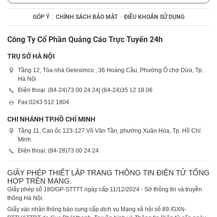
GÓP Ý
CHÍNH SÁCH BẢO MẬT
ĐIỀU KHOẢN SỬ DỤNG
Công Ty Cổ Phần Quảng Cáo Trực Tuyến 24h
TRỤ SỞ HÀ NỘI
Tầng 12, Tòa nhà Geleximco , 36 Hoàng Cầu, Phường Ô chợ Dừa, Tp.
Hà Nội
Điện thoại: (84-24)
73 00 24 24
| (84-24)
35 12 18 06
Fax:
0243 512 1804
CHI NHÁNH TP.HỒ CHÍ MINH
Tầng 11, Cao ốc 123-127 Võ Văn Tần, phường Xuân Hòa, Tp. Hồ Chí
Minh.
Điện thoại: (84-28)
73 00 24 24
GIẤY PHÉP THIẾT LẬP TRANG THÔNG TIN ĐIỆN TỬ TỔNG
HỢP TRÊN MẠNG.
Giấy phép số 180/GP-STTTT ngày cấp 11/12/2024 - Sở thông tin và truyền
thông Hà Nội.
Giấy xác nhận thông báo cung cấp dịch vụ Mạng xã hội số 89 /GXN-