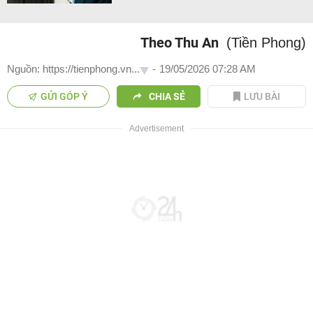
Theo Thu An
(Tiền Phong)
Nguồn: https://tienphong.vn...
-
19/05/2026 07:28 AM
GỬI GÓP Ý
CHIA SẺ
LƯU BÀI