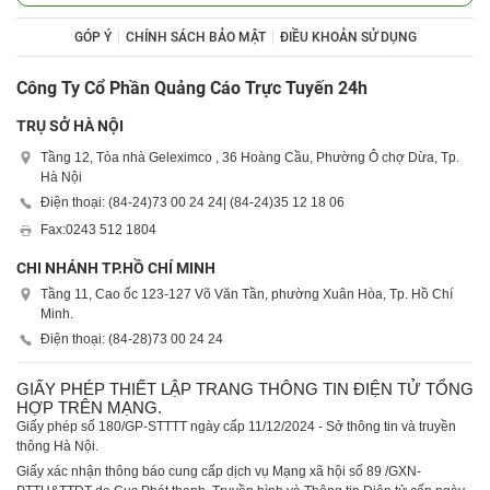
GÓP Ý
CHÍNH SÁCH BẢO MẬT
ĐIỀU KHOẢN SỬ DỤNG
Công Ty Cổ Phần Quảng Cáo Trực Tuyến 24h
TRỤ SỞ HÀ NỘI
Tầng 12, Tòa nhà Geleximco , 36 Hoàng Cầu, Phường Ô chợ Dừa, Tp.
Hà Nội
Điện thoại: (84-24)
73 00 24 24
| (84-24)
35 12 18 06
Fax:
0243 512 1804
CHI NHÁNH TP.HỒ CHÍ MINH
Tầng 11, Cao ốc 123-127 Võ Văn Tần, phường Xuân Hòa, Tp. Hồ Chí
Minh.
Điện thoại: (84-28)
73 00 24 24
GIẤY PHÉP THIẾT LẬP TRANG THÔNG TIN ĐIỆN TỬ TỔNG
HỢP TRÊN MẠNG.
Giấy phép số 180/GP-STTTT ngày cấp 11/12/2024 - Sở thông tin và truyền
thông Hà Nội.
Giấy xác nhận thông báo cung cấp dịch vụ Mạng xã hội số 89 /GXN-