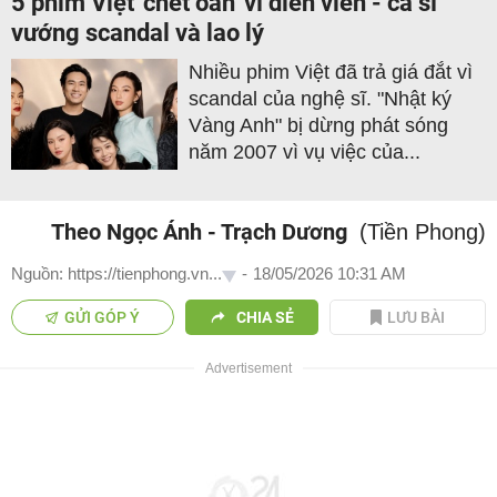
5 phim Việt 'chết oan' vì diễn viên - ca sĩ
vướng scandal và lao lý
Nhiều phim Việt đã trả giá đắt vì
scandal của nghệ sĩ. "Nhật ký
Vàng Anh" bị dừng phát sóng
năm 2007 vì vụ việc của...
Theo Ngọc Ánh - Trạch Dương
(Tiền Phong)
Nguồn: https://tienphong.vn...
-
18/05/2026 10:31 AM
GỬI GÓP Ý
CHIA SẺ
LƯU BÀI