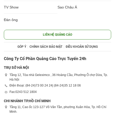
TV Show
Sao Châu Á
Đàn ông
LIÊN HỆ QUẢNG CÁO
GÓP Ý
CHÍNH SÁCH BẢO MẬT
ĐIỀU KHOẢN SỬ DỤNG
Công Ty Cổ Phần Quảng Cáo Trực Tuyến 24h
TRỤ SỞ HÀ NỘI
Tầng 12, Tòa nhà Geleximco , 36 Hoàng Cầu, Phường Ô chợ Dừa, Tp.
Hà Nội
Điện thoại: (84-24)
73 00 24 24
| (84-24)
35 12 18 06
Fax:
0243 512 1804
CHI NHÁNH TP.HỒ CHÍ MINH
Tầng 11, Cao ốc 123-127 Võ Văn Tần, phường Xuân Hòa, Tp. Hồ Chí
Minh.