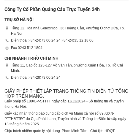
Công Ty Cổ Phần Quảng Cáo Trực Tuyến 24h
TRỤ SỞ HÀ NỘI
Tầng 12, Tòa nhà Geleximco , 36 Hoàng Cầu, Phường Ô chợ Dừa, Tp.
Hà Nội
Điện thoại: (84-24)
73 00 24 24
| (84-24)
35 12 18 06
Fax:
0243 512 1804
CHI NHÁNH TP.HỒ CHÍ MINH
Tầng 11, Cao ốc 123-127 Võ Văn Tần, phường Xuân Hòa, Tp. Hồ Chí
Minh.
Điện thoại: (84-28)
73 00 24 24
GIẤY PHÉP THIẾT LẬP TRANG THÔNG TIN ĐIỆN TỬ TỔNG
HỢP TRÊN MẠNG.
Giấy phép số 180/GP-STTTT ngày cấp 11/12/2024 - Sở thông tin và truyền
thông Hà Nội.
Giấy xác nhận thông báo cung cấp dịch vụ Mạng xã hội số 89 /GXN-
PTTH&TTĐT do Cục Phát thanh, Truyền hình và Thông tin Điện tử cấp ngày
13 tháng 6 năm 2025.
Chịu trách nhiệm quản lý nội dung: Phan Minh Tâm - Chủ tịch HĐQT.