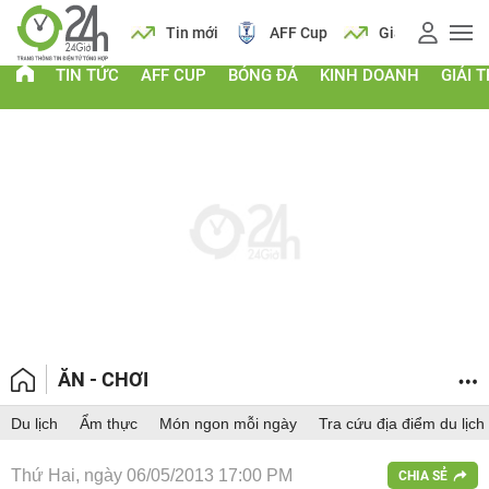
 vàng
Lịch
Tin mới
AFF Cup
Giá vàng
TIN TỨC
AFF CUP
BÓNG ĐÁ
KINH DOANH
GIẢI T
ĂN - CHƠI
Du lịch
Ẩm thực
Món ngon mỗi ngày
Tra cứu địa điểm du lịch
Thứ Hai, ngày 06/05/2013 17:00 PM
CHIA SẺ