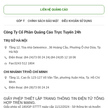
LIÊN HỆ QUẢNG CÁO
GÓP Ý
CHÍNH SÁCH BẢO MẬT
ĐIỀU KHOẢN SỬ DỤNG
Công Ty Cổ Phần Quảng Cáo Trực Tuyến 24h
TRỤ SỞ HÀ NỘI
Tầng 12, Tòa nhà Geleximco , 36 Hoàng Cầu, Phường Ô chợ Dừa, Tp.
Hà Nội
Điện thoại: (84-24)
73 00 24 24
| (84-24)
35 12 18 06
Fax:
0243 512 1804
CHI NHÁNH TP.HỒ CHÍ MINH
Tầng 11, Cao ốc 123-127 Võ Văn Tần, phường Xuân Hòa, Tp. Hồ Chí
Minh.
Điện thoại: (84-28)
73 00 24 24
GIẤY PHÉP THIẾT LẬP TRANG THÔNG TIN ĐIỆN TỬ TỔNG
HỢP TRÊN MẠNG.
Giấy phép số 180/GP-STTTT ngày cấp 11/12/2024 - Sở thông tin và truyền