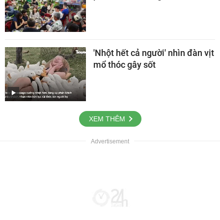
'Nhột hết cả người' nhìn đàn vịt
mổ thóc gây sốt
XEM THÊM