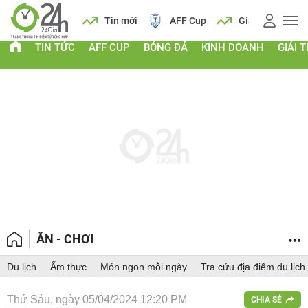
 vàng
Lịch
Tin mới
AFF Cup
Giá vàng
TIN TỨC
AFF CUP
BÓNG ĐÁ
KINH DOANH
GIẢI T
ĂN - CHƠI
Du lịch
Ẩm thực
Món ngon mỗi ngày
Tra cứu địa điểm du lịch
Thứ Sáu, ngày 05/04/2024 12:20 PM
CHIA SẺ