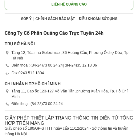
LIÊN HỆ QUẢNG CÁO
GÓP Ý
CHÍNH SÁCH BẢO MẬT
ĐIỀU KHOẢN SỬ DỤNG
Công Ty Cổ Phần Quảng Cáo Trực Tuyến 24h
TRỤ SỞ HÀ NỘI
Tầng 12, Tòa nhà Geleximco , 36 Hoàng Cầu, Phường Ô chợ Dừa, Tp.
Hà Nội
Điện thoại: (84-24)
73 00 24 24
| (84-24)
35 12 18 06
Fax:
0243 512 1804
CHI NHÁNH TP.HỒ CHÍ MINH
Tầng 11, Cao ốc 123-127 Võ Văn Tần, phường Xuân Hòa, Tp. Hồ Chí
Minh.
Điện thoại: (84-28)
73 00 24 24
GIẤY PHÉP THIẾT LẬP TRANG THÔNG TIN ĐIỆN TỬ TỔNG
HỢP TRÊN MẠNG.
Giấy phép số 180/GP-STTTT ngày cấp 11/12/2024 - Sở thông tin và truyền
thông Hà Nội.