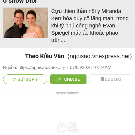
ở show Dior
Cựu thiên thần nội y Miranda
Kerr hóa quý cô lãng mạn, trong
khi tỷ phú công nghệ Evan
Spiegel mặc áo khoác phao
trên...
Theo Kiều Vân
(ngoisao.vnexpress.net)
Nguồn: https://ngoisao.vnex...
-
07/06/2026 10:19 AM
GỬI GÓP Ý
CHIA SẺ
LƯU BÀI