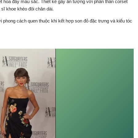
t hoa đầy màu sắc. Thiết kế gây ấn tượng với phần thân corset
sĩ khoe khéo đôi chân dài.
ới phong cách quen thuộc khi kết hợp son đỏ đặc trưng và kiểu tóc