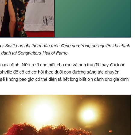
Đã
tải
:
lor Swift còn ghi thêm dấu mốc đáng nhớ trong sự nghiệp khi chính
Bật
Toàn
100.00%
Backward
âm
màn
 danh tại Songwriters Hall of Fame.
thanh
hình
cho gia đình. Nữ ca sĩ cho biết cha mẹ và anh trai đã thay đổi toàn
hville để cô có cơ hội theo đuổi con đường sáng tác chuyên
sẽ không bao giờ có thể diễn tả hết lòng biết ơn dành cho gia đình