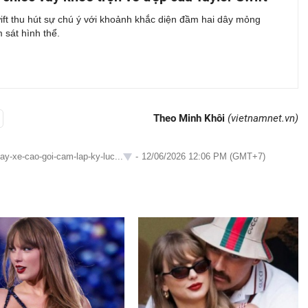
ift thu hút sự chú ý với khoảnh khắc diện đầm hai dây mỏng
 sát hình thể.
Theo Minh Khôi
(vietnamnet.vn)
vay-xe-cao-goi-cam-lap-ky-luc...
-
12/06/2026 12:06 PM (GMT+7)