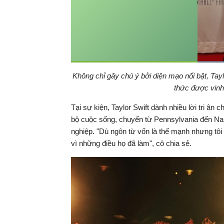
Thời
0:05
/
Duration
0:10
Không chỉ gây chú ý bởi diện mạo nổi bật, Tay
Tạm
dừng
Backward
Forward
thức được vinh
gian
Tại sự kiện, Taylor Swift dành nhiều lời tri ân 
hiện
bộ cuộc sống, chuyển từ Pennsylvania đến Nas
nghiệp. "Dù ngôn từ vốn là thế mạnh nhưng tôi 
tại
vì những điều họ đã làm", cô chia sẻ.