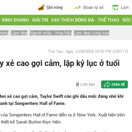
Đoán tỷ số
Lịch
KINH DOANH
GIẢI TRÍ
24H THÍCH BÓNG ĐÁ - THỂ THAO
SỨC
trang
Làm đẹp
Người mẫu - Hoa hậu
Làm đẹp cùng sao
Thứ Sáu, ngày 12/06/2026 19:00 PM (GMT+7)
y xẻ cao gợi cảm, lập kỷ lục ở tuổi
LƯU BÀI
CHIA SẺ
đen xẻ cao gợi cảm, Taylor Swift còn ghi dấu mốc đáng nhớ khi
danh tại Songwriters Hall of Fame.
h của Songwriters Hall of Fame diễn ra ở New York. Xuất hiện trên
 thiết kế Sarah Burton thực hiện.