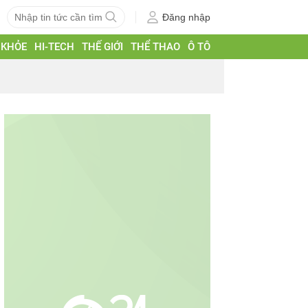
Đăng nhập
 KHỎE
HI-TECH
THẾ GIỚI
THỂ THAO
Ô TÔ