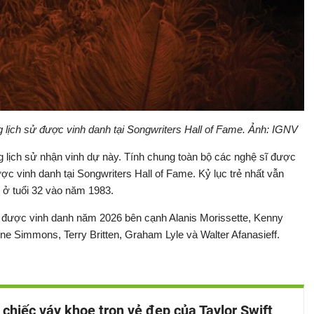
ong lịch sử được vinh danh tại Songwriters Hall of Fame. Ảnh: IGNV
ong lịch sử nhận vinh dự này. Tính chung toàn bộ các nghệ sĩ được
được vinh danh tại Songwriters Hall of Fame. Kỷ lục trẻ nhất vẫn
 ở tuổi 32 vào năm 1983.
ĩ được vinh danh năm 2026 bên cạnh Alanis Morissette, Kenny
ne Simmons, Terry Britten, Graham Lyle và Walter Afanasieff.
chiếc váy khoe trọn vẻ đẹp của Taylor Swift