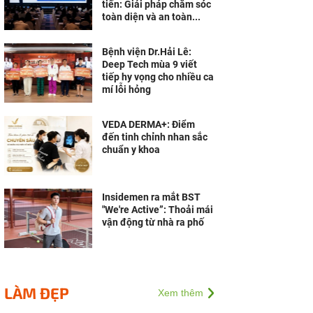
tiến: Giải pháp chăm sóc
toàn diện và an toàn...
Bệnh viện Dr.Hải Lê:
Deep Tech mùa 9 viết
tiếp hy vọng cho nhiều ca
mí lỗi hỏng
VEDA DERMA+: Điểm
đến tinh chỉnh nhan sắc
chuẩn y khoa
Insidemen ra mắt BST
"We're Active”: Thoải mái
vận động từ nhà ra phố
LÀM ĐẸP
Xem thêm