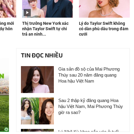
hồng mới
Thị trưởng New York xác
Lý do Taylor Swift không
 dự hôn
nhận Taylor Swift tự chi
có dàn phù dâu trong đám
trả an ninh...
cưới
TIN ĐỌC NHIỀU
Gia sản đồ sộ của Mai Phương
Thúy sau 20 năm đăng quang
Hoa hậu Việt Nam
Sau 2 thập kỷ đăng quang Hoa
hậu Việt Nam, Mai Phương Thúy
giờ ra sao?
Lý Nhã Kỳ khoe sắc vóc ở tuổi