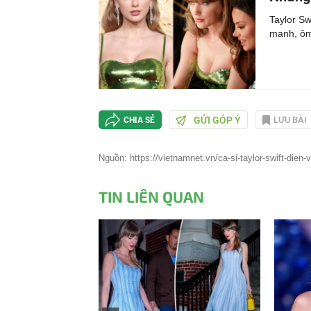
Taylor Sw
manh, ôm
GỬI GÓP Ý
LƯU BÀI
CHIA SẺ
Nguồn: https://vietnamnet.vn/ca-si-taylor-swift-dien-
TIN LIÊN QUAN