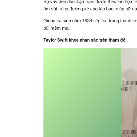
Bộ váy đen dài chạm sàn được thêu kín họa tiế
ôm sát cùng đường xẻ cao táo bạo, giúp nữ ca 
Giọng ca sinh năm 1989 tiếp tục trung thành v
búi mềm mại.
Taylor Swift khoe nhan sắc trên thảm đỏ: