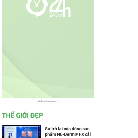
Advertisement
THẾ GIỚI ĐẸP
Sự trở lại của dòng sản
phẩm Nu-Derm® FX cải