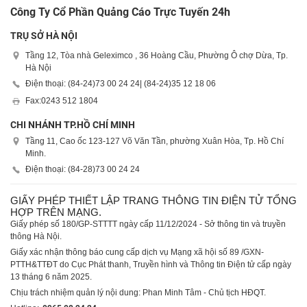
Công Ty Cổ Phần Quảng Cáo Trực Tuyến 24h
TRỤ SỞ HÀ NỘI
Tầng 12, Tòa nhà Geleximco , 36 Hoàng Cầu, Phường Ô chợ Dừa, Tp.
Hà Nội
Điện thoại: (84-24)
73 00 24 24
| (84-24)
35 12 18 06
Fax:
0243 512 1804
CHI NHÁNH TP.HỒ CHÍ MINH
Tầng 11, Cao ốc 123-127 Võ Văn Tần, phường Xuân Hòa, Tp. Hồ Chí
Minh.
Điện thoại: (84-28)
73 00 24 24
GIẤY PHÉP THIẾT LẬP TRANG THÔNG TIN ĐIỆN TỬ TỔNG
HỢP TRÊN MẠNG.
Giấy phép số 180/GP-STTTT ngày cấp 11/12/2024 - Sở thông tin và truyền
thông Hà Nội.
Giấy xác nhận thông báo cung cấp dịch vụ Mạng xã hội số 89 /GXN-
PTTH&TTĐT do Cục Phát thanh, Truyền hình và Thông tin Điện tử cấp ngày
13 tháng 6 năm 2025.
Chịu trách nhiệm quản lý nội dung: Phan Minh Tâm - Chủ tịch HĐQT.