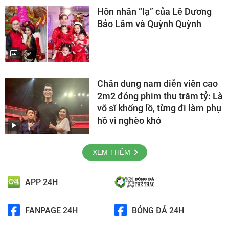
Hôn nhân “lạ” của Lê Dương
Bảo Lâm và Quỳnh Quỳnh
Chân dung nam diễn viên cao
2m2 đóng phim thu trăm tỷ: Là
võ sĩ khổng lồ, từng đi làm phụ
hồ vì nghèo khó
XEM THÊM
APP 24H
FANPAGE 24H
BÓNG ĐÁ 24H