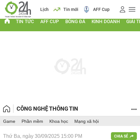
 vàng
Lịch
Tin mới
AFF Cup
Giá vàng
TIN TỨC
AFF CUP
BÓNG ĐÁ
KINH DOANH
GIẢI T
CÔNG NGHỆ THÔNG TIN
Game
Phần mềm
Khoa học
Mạng xã hội
Thứ Ba, ngày 30/09/2025 15:00 PM
CHIA SẺ