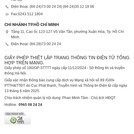
Điện thoại: (84-24)
73 00 24 24
| (84-24)
35 12 18 06
Fax:
0243 512 1804
CHI NHÁNH TP.HỒ CHÍ MINH
Tầng 11, Cao ốc 123-127 Võ Văn Tần, phường Xuân Hòa, Tp. Hồ Chí
Minh.
Điện thoại: (84-28)
73 00 24 24
GIẤY PHÉP THIẾT LẬP TRANG THÔNG TIN ĐIỆN TỬ TỔNG
HỢP TRÊN MẠNG.
Giấy phép số 180/GP-STTTT ngày cấp 11/12/2024 - Sở thông tin và truyền
thông Hà Nội.
Giấy xác nhận thông báo cung cấp dịch vụ Mạng xã hội số 89 /GXN-
PTTH&TTĐT do Cục Phát thanh, Truyền hình và Thông tin Điện tử cấp ngày
13 tháng 6 năm 2025.
Chịu trách nhiệm quản lý nội dung: Phan Minh Tâm - Chủ tịch HĐQT.
Hotline:
0965 08 24 24