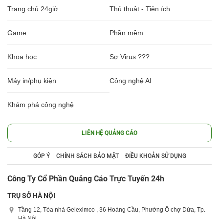
Trang chủ 24giờ
Thủ thuật - Tiện ích
Game
Phần mềm
Khoa học
Sợ Virus ???
Máy in/phụ kiện
Công nghệ AI
Khám phá công nghệ
LIÊN HỆ QUẢNG CÁO
GÓP Ý
CHÍNH SÁCH BẢO MẬT
ĐIỀU KHOẢN SỬ DỤNG
Công Ty Cổ Phần Quảng Cáo Trực Tuyến 24h
TRỤ SỞ HÀ NỘI
Tầng 12, Tòa nhà Geleximco , 36 Hoàng Cầu, Phường Ô chợ Dừa, Tp.
Hà Nội