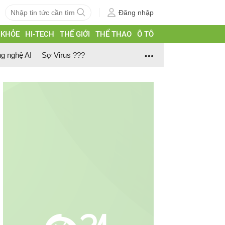
Đăng nhập
 KHỎE
HI-TECH
THẾ GIỚI
THỂ THAO
Ô TÔ
g nghệ AI
Sợ Virus ???