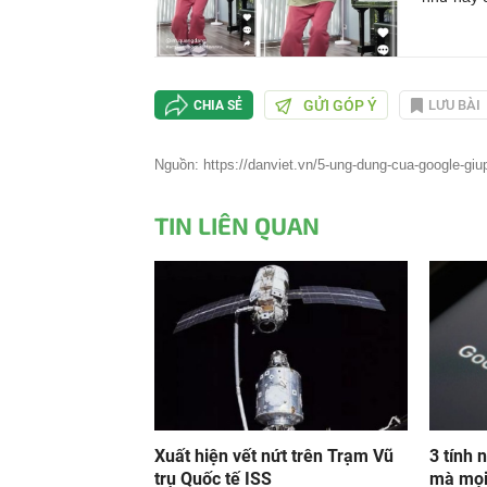
GỬI GÓP Ý
LƯU BÀI
CHIA SẺ
Nguồn: https://danviet.vn/5-ung-dung-cua-google-giup
TIN LIÊN QUAN
Xuất hiện vết nứt trên Trạm Vũ
3 tính
trụ Quốc tế ISS
mà mọi 