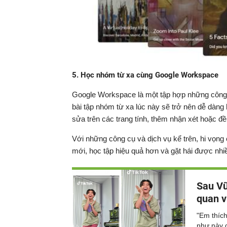
5. Học nhóm từ xa cùng Google Workspace
Google Workspace là một tập hợp những công c
bài tập nhóm từ xa lúc này sẽ trở nên dễ dàng 
sửa trên các trang tính, thêm nhận xét hoặc đề
Với những công cụ và dịch vụ kể trên, hi vọng
mới, học tập hiệu quả hơn và gặt hái được nhi
Sau Vũ
quan v
"Em thíc
như này c