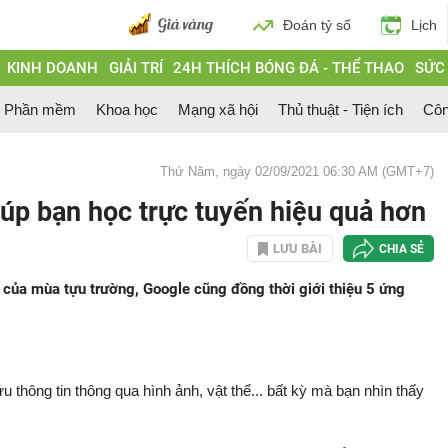
Đoán tỷ số
Lịch
KINH DOANH
GIẢI TRÍ
24H THÍCH BÓNG ĐÁ - THỂ THAO
SỨC
Phần mềm
Khoa học
Mạng xã hội
Thủ thuật - Tiện ích
Côn
Thứ Năm, ngày 02/09/2021 06:30 AM (GMT+7)
úp bạn học trực tuyến hiệu quả hơn
LƯU BÀI
CHIA SẺ
của mùa tựu trường, Google cũng đồng thời giới thiệu 5 ứng
thông tin thông qua hình ảnh, vật thể... bất kỳ mà bạn nhìn thấy