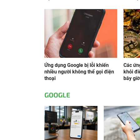
Ứng dụng Google bị lỗi khiến
Các ứn
nhiều người không thể gọi điện
khỏi đi
thoại
bây giờ
GOOGLE