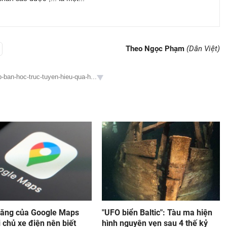
Theo Ngọc Phạm
(Dân Việt)
-ban-hoc-truc-tuyen-hieu-qua-h...
 năng của Google Maps
"UFO biển Baltic": Tàu ma hiện
chủ xe điện nên biết
hình nguyên vẹn sau 4 thế kỷ