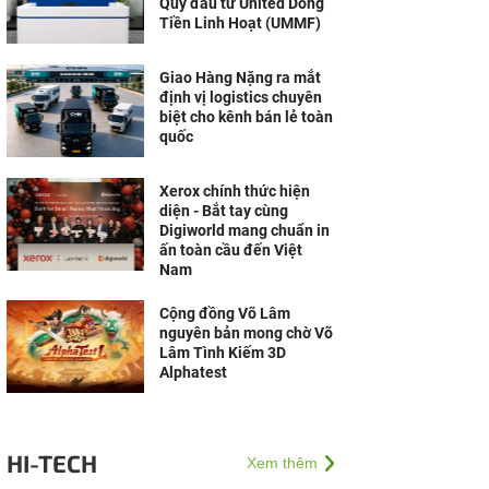
Quỹ đầu tư United Dòng
Tiền Linh Hoạt (UMMF)
Giao Hàng Nặng ra mắt
định vị logistics chuyên
biệt cho kênh bán lẻ toàn
quốc
Xerox chính thức hiện
diện - Bắt tay cùng
Digiworld mang chuẩn in
ấn toàn cầu đến Việt
Nam
Cộng đồng Võ Lâm
nguyên bản mong chờ Võ
Lâm Tình Kiếm 3D
Alphatest
HI-TECH
Xem thêm