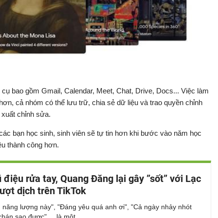
ụ bao gồm Gmail, Calendar, Meet, Chat, Drive, Docs... Việc làm
hơn, cả nhóm có thể lưu trữ, chia sẻ dữ liệu và trao quyền chỉnh
 xuất chỉnh sửa.
 các bạn học sinh, sinh viên sẽ tự tin hơn khi bước vào năm học
ều thành công hơn.
 điệu rửa tay, Quang Đăng lại gây ”sốt” với Lạc
ượt dịch trên TikTok
h năng lượng này", "Đáng yêu quá anh ơi", "Cả ngày nhảy nhót
hán sao được",... là một...