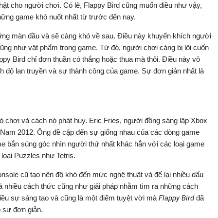
thật cho người chơi. Có lẽ, Flappy Bird cũng muốn điều như vậy,
những game khó nuốt nhất từ trước đến nay.
hững màn đầu và sẽ càng khó về sau. Điều này khuyến khích người
cũng như vật phẩm trong game. Từ đó, người chơi càng bị lôi cuốn
py Bird chỉ đơn thuần có thắng hoặc thua mà thôi. Điều này vô
nh độ lan truyền và sự thành công của game. Sự đơn giản nhất là
 chơi và cách nó phát huy. Eric Fries, người đồng sáng lập Xbox
ệt Nam 2012. Ông đề cập đến sự giống nhau của các dòng game
ame bắn súng góc nhìn người thứ nhất khác hẳn với các loại game
loại Puzzles như Tetris.
sole cũ tạo nên độ khó đến mức nghệ thuật và để lại nhiều dấu
á nhiều cách thức cũng như giải pháp nhằm tìm ra những cách
iều sự sáng tạo và cũng là một điểm tuyệt vời mà
Flappy Bird
đã
 sự đơn giản.