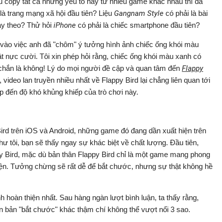
ếu copy tất cả những yếu tố hay từ nhiều game khác nhau thì đã
là trang mạng xã hội đầu tiên? Liệu
Gangnam Style
có phải là bài
ảy theo? Thử hỏi
iPhone
có phải là chiếc smartphone đầu tiên?
vào việc anh đã "chôm" ý tưởng hình ảnh chiếc ống khói màu
t nực cười. Tôi xin phép hỏi rằng, chiếc ống khói màu xanh có
 chắn là không! Lý do mọi người đề cập và quan tâm đến
Flappy
 video lan truyền nhiều nhất về Flappy Bird lại chẳng liên quan tới
p đến độ khó khủng khiếp của trò chơi này.
Bird trên iOS và Android, những game đó đang dần xuất hiện trên
 tôi, bạn sẽ thấy ngay sự khác biệt về chất lượng. Đầu tiên,
y Bird, mặc dù bản thân Flappy Bird chỉ là một game mang phong
thiện. Tưởng chừng sẽ rất dễ để bắt chước, nhưng sự thật không hề
 hoàn thiện nhất. Sau hàng ngàn lượt bình luận, ta thấy rằng,
n bản "bắt chước" khác thậm chí không thể vượt nổi 3 sao.