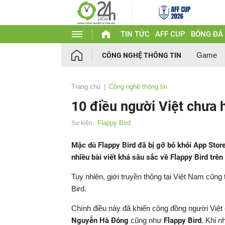
TIN TỨC
AFF CUP
BÓNG ĐÁ
Game
CÔNG NGHỆ THÔNG TIN
Trang chủ
Công nghệ thông tin
10 điều người Việt chưa 
Flappy Bird
Sự kiện:
Mặc dù Flappy Bird đã bị gỡ bỏ khỏi App Store
nhiều bài viết khá sâu sắc về Flappy Bird trê
Tuy nhiên, giới truyền thông tại Việt Nam cũng
Bird.
Chính điều này đã khiến cộng đồng người Việt c
Nguyễn Hà Đông
cũng như
Flappy Bird
. Khi 