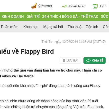
Đoán tỷ số
Lịch
KINH DOANH
GIẢI TRÍ
24H THÍCH BÓNG ĐÁ - THỂ THAO
SỨC
Phần mềm
Khoa học
Mạng xã hội
Thủ thuật - Tiện ích
Côn
Thứ Tư, ngày 12/02/2014 11:38 AM (GMT+7)
hiểu về Flappy Bird
LƯU BÀI
CHIA SẺ
, nhưng thế giới vẫn đang bàn tán về trò chơi này. Thậm chí có
n Forbes và The Verge.
 thêu dệt nên khá nhiều "thị phi" đằng sau thành công của Flappy
ó cái nhìn chưa đúng về thành công của lập trình viên 29 tuổi
nhìn vào những cuộc trò chuyện của cộng đồng Việt trên Facebook,