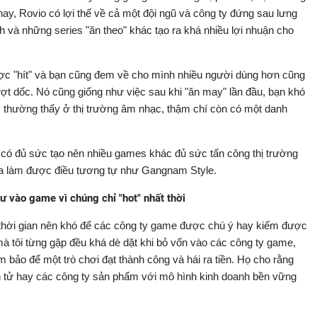
 nay, Rovio có lợi thế về cả một đội ngũ và công ty đứng sau lưng
h và những series "ăn theo" khác tạo ra khá nhiều lợi nhuận cho
ợc "hít" và bạn cũng đem về cho mình nhiều người dùng hơn cũng
ợt dốc. Nó cũng giống như việc sau khi "ăn may" lần đầu, bạn khó
y thường thấy ở thị trường âm nhạc, thậm chí còn có một danh
s có đủ sức tạo nên nhiều games khác đủ sức tấn công thị trường
ưa làm được điều tương tự như Gangnam Style.
 vào game vì chúng chỉ "hot" nhất thời
t thời gian nên khó để các công ty game được chú ý hay kiếm được
 tôi từng gặp đều khá dè dặt khi bỏ vốn vào các công ty game,
m bảo để một trò chơi đạt thành công và hái ra tiền. Họ cho rằng
ện tử hay các công ty sản phẩm với mô hình kinh doanh bền vững