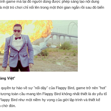
i hình game mà tại đó người dùng được phép sáng tạo nội dung
một trò chơi chỉ nổi lên trong một thời gian ngắn rồi sau đó biến
àng Việt"
ó quyền tự hào về sự "nổi dậy" của Flappy Bird, game trở nên "hot"
n tượng toàn cầu mang tên Flappy Bird không nhất thiết là do yếu tố
appy Bird như một niềm hy vọng của giới lập trình và thiết kế
n chờ đón.