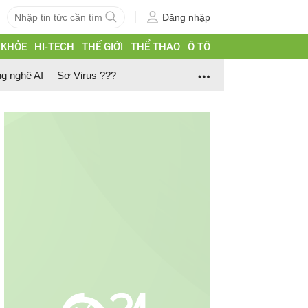
Đăng nhập
 KHỎE
HI-TECH
THẾ GIỚI
THỂ THAO
Ô TÔ
g nghệ AI
Sợ Virus ???