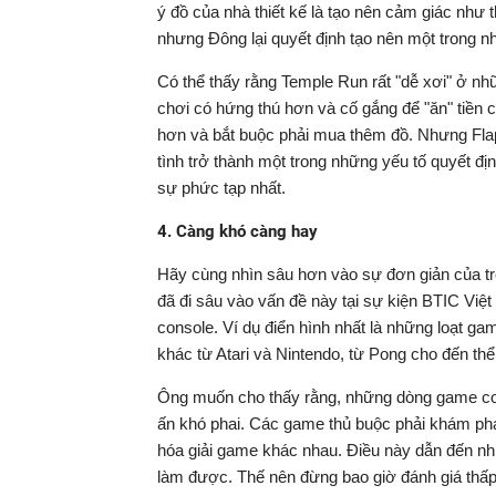
ý đồ của nhà thiết kế là tạo nên cảm giác như 
nhưng Đông lại quyết định tạo nên một trong 
Có thể thấy rằng Temple Run rất "dễ xơi" ở n
chơi có hứng thú hơn và cố gắng để "ăn" tiền 
hơn và bắt buộc phải mua thêm đồ. Nhưng Flap
tình trở thành một trong những yếu tố quyết đị
sự phức tạp nhất.
4. Càng khó càng hay
Hãy cùng nhìn sâu hơn vào sự đơn giản của trò
đã đi sâu vào vấn đề này tại sự kiện BTIC Vi
console. Ví dụ điển hình nhất là những loạt g
khác từ Atari và Nintendo, từ Pong cho đến thể 
Ông muốn cho thấy rằng, những dòng game con
ấn khó phai. Các game thủ buộc phải khám ph
hóa giải game khác nhau. Điều này dẫn đến nh
làm được. Thế nên đừng bao giờ đánh giá thấp