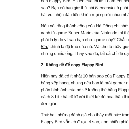
nên Flappy Bird. Ý kiến của tôi là: Thậm chí n
sao? Bạn có bao giờ thử hỏi
Facebook
có phải 
hát vui nhộn đầu tiên khiến mọi người nhún nh
Nếu nói rằng thành công của Hà Đông chỉ nhờ 
xanh từ game Super Mario của Nintendo thì thậ
phải là lý do vì sao bạn chơi game này? Chắc
Bird
chính là độ khó của nó. Và cho tới bây giờ,
những chiếc ống. Thay vào đó, tất cả chỉ đề cậ
2. Không dễ để copy Flappy Bird
Hiện nay đã có ít nhất 10 bản sao của Flappy 
bảng xếp hạng, nhưng nếu bạn là một gamer như
phần hình ảnh của nó sẽ không thể bằng Flapp
cách 8-bit khá cũ kĩ với thiết kế đồ họa thân 
đơn giản.
Thứ hai, những đánh giá cho thấy một bức tranh
Flappy Bird vẫn có được 4 sao, còn nhiều phiê