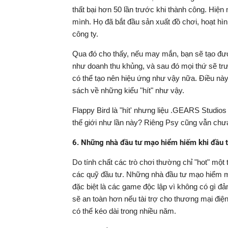
thất bại hơn 50 lần trước khi thành công. Hiện
mình. Họ đã bắt đầu sản xuất đồ chơi, hoạt hìn
công ty.
Qua đó cho thấy, nếu may mắn, bạn sẽ tạo đư
như doanh thu khủng, và sau đó mọi thứ sẽ trư
có thể tạo nên hiệu ứng như vậy nữa. Điều nà
sách về những kiểu "hít" như vậy.
Flappy Bird là "hít' nhưng liệu .GEARS Studio
thế giới như lần này? Riêng Psy cũng vẫn ch
6. Những nhà đầu tư mạo hiểm hiếm khi đầu tư
Do tính chất các trò chơi thường chỉ "hot" mộ
các quỹ đầu tư. Những nhà đầu tư mạo hiểm mà
đặc biệt là các game độc lập vì không có gì đả
sẽ an toàn hơn nếu tài trợ cho thương mại đi
có thể kéo dài trong nhiều năm.