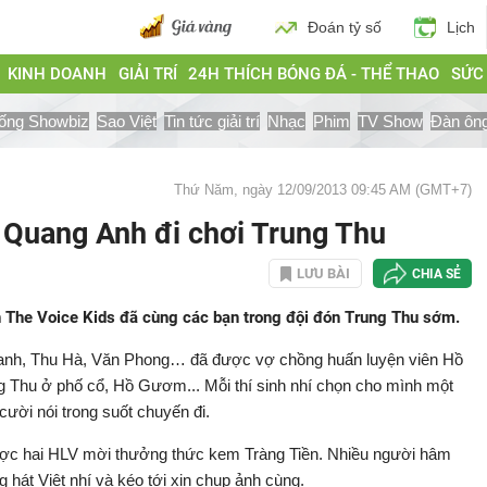
Đoán tỷ số
Lịch
KINH DOANH
GIẢI TRÍ
24H THÍCH BÓNG ĐÁ - THỂ THAO
SỨC
ống Showbiz
Sao Việt
Tin tức giải trí
Nhạc
Phim
TV Show
Đàn ôn
Thứ Năm, ngày 12/09/2013 09:45 AM (GMT+7)
 Quang Anh đi chơi Trung Thu
LƯU BÀI
CHIA SẺ
n The Voice Kids đã cùng các bạn trong đội đón Trung Thu sớm.
nh, Thu Hà, Văn Phong… đã được vợ chồng huấn luyện viên Hồ
 Thu ở phố cổ, Hồ Gươm... Mỗi thí sinh nhí chọn cho mình một
cười nói trong suốt chuyến đi.
ược hai HLV mời thưởng thức kem Tràng Tiền. Nhiều người hâm
hát Việt nhí và kéo tới xin chụp ảnh cùng.