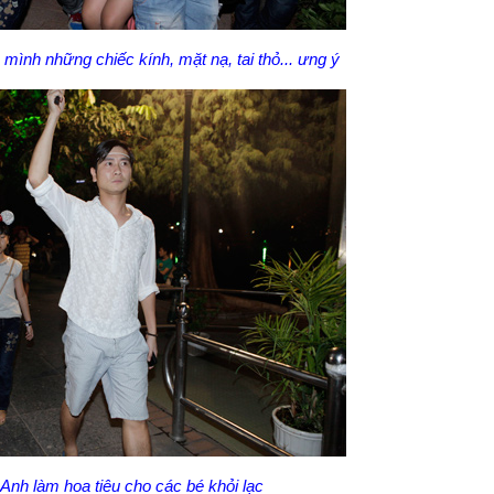
ình những chiếc kính, mặt nạ, tai thỏ... ưng ý
Anh làm hoa tiêu cho các bé khỏi lạc