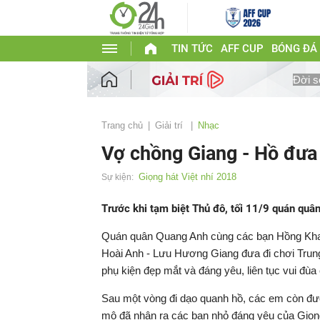
TIN TỨC
AFF CUP
BÓNG ĐÁ
Đời s
Trang chủ
Giải trí
Nhạc
Vợ chồng Giang - Hồ đưa
Giọng hát Việt nhí 2018
Sự kiện:
Trước khi tạm biệt Thủ đô, tối 11/9 quán quâ
Quán quân Quang Anh cùng các bạn Hồng Kha
Hoài Anh - Lưu Hương Giang đưa đi chơi Trung
phụ kiện đẹp mắt và đáng yêu, liên tục vui đùa 
Sau một vòng đi dạo quanh hồ, các em còn đ
mộ đã nhận ra các bạn nhỏ đáng yêu của Giọng 