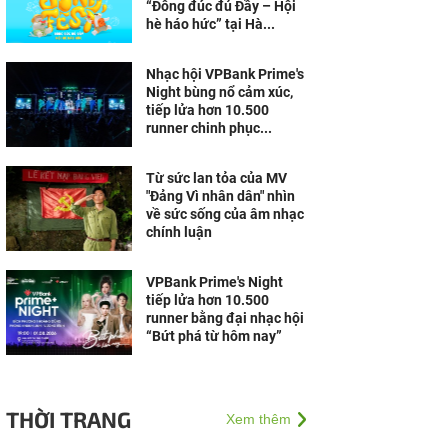
“Đông đúc đủ Đầy – Hội
hè háo hức” tại Hà...
Nhạc hội VPBank Prime's
Night bùng nổ cảm xúc,
tiếp lửa hơn 10.500
runner chinh phục...
Từ sức lan tỏa của MV
"Đảng Vì nhân dân" nhìn
về sức sống của âm nhạc
chính luận
VPBank Prime's Night
tiếp lửa hơn 10.500
runner bằng đại nhạc hội
“Bứt phá từ hôm nay”
THỜI TRANG
Xem thêm