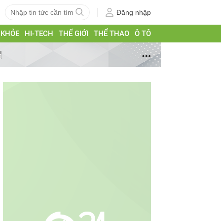
Đăng nhập
 KHỎE
HI-TECH
THẾ GIỚI
THỂ THAO
Ô TÔ
g