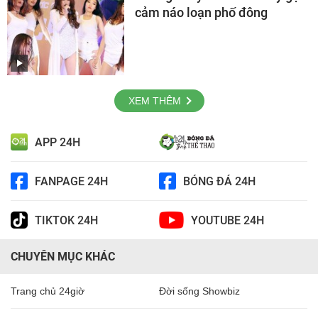
cảm náo loạn phố đông
XEM THÊM
APP 24H
FANPAGE 24H
BÓNG ĐÁ 24H
TIKTOK 24H
YOUTUBE 24H
CHUYÊN MỤC KHÁC
Trang chủ 24giờ
Đời sống Showbiz