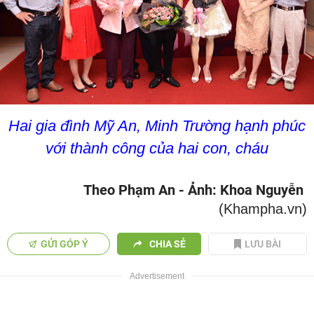
Hai gia đình Mỹ An, Minh Trường hạnh phúc
với thành công của hai con, cháu
Theo Phạm An - Ảnh: Khoa Nguyễn
(Khampha.vn)
GỬI GÓP Ý
CHIA SẺ
LƯU BÀI