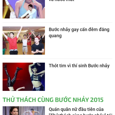
Bước nhảy gay cấn đêm đăng
quang
Thót tim vì thí sinh Bước nhảy
THỬ THÁCH CÙNG BƯỚC NHẢY 2015
Quán quân nữ đầu tiên của