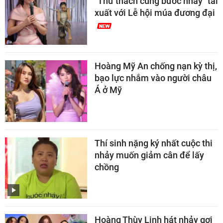
"Thử thách cùng bước nhảy" tái
xuất với Lễ hội múa đương đại
Hoàng Mỹ An chống nạn kỳ thị,
bạo lực nhắm vào người châu
Á ở Mỹ
Thí sinh nặng ký nhất cuộc thi
nhảy muốn giảm cân để lấy
chồng
Hoàng Thùy Linh hát nhảy gợi