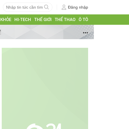
Đăng nhập
 KHỎE
HI-TECH
THẾ GIỚI
THỂ THAO
Ô TÔ
g