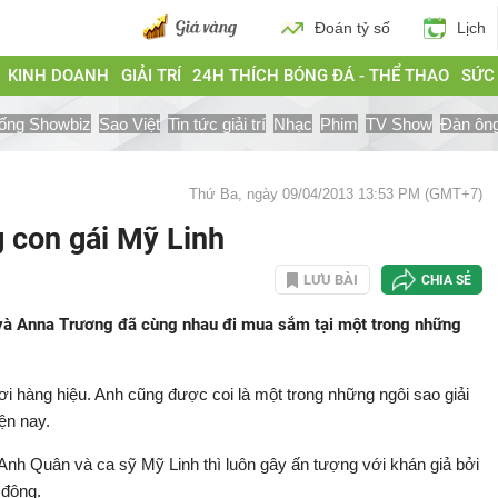
Đoán tỷ số
Lịch
KINH DOANH
GIẢI TRÍ
24H THÍCH BÓNG ĐÁ - THỂ THAO
SỨC
ống Showbiz
Sao Việt
Tin tức giải trí
Nhạc
Phim
TV Show
Đàn ôn
Thứ Ba, ngày 09/04/2013 13:53 PM (GMT+7)
 con gái Mỹ Linh
LƯU BÀI
CHIA SẺ
t và Anna Trương đã cùng nhau đi mua sắm tại một trong những
ơi hàng hiệu. Anh cũng được coi là một trong những ngôi sao giải
ện nay.
nh Quân và ca sỹ Mỹ Linh thì luôn gây ấn tượng với khán giả bởi
 động.