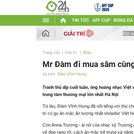
TIN TỨC
AFF CUP
BÓNG ĐÁ
Đời s
Trang chủ
Giải trí
Nhạc
Mr Đàm đi mua sắm cùng
Đàm Vĩnh Hưng
Sự kiện:
Tranh thủ dịp cuối tuần, ông hoàng nhạc Việ
trung tâm thương mại lớn nhất Hà Nội
Từ lâu, Đàm Vĩnh Hưng đã nổi tiếng với thú ch
trí có gu ăn mặc ấn tượng nhất showbiz Việt hi
Còn Anna Trương - ái nữ của nhạc sỹ Trương A
vẻ đẹp rạng rỡ, cách ăn mặc trẻ trung và năng