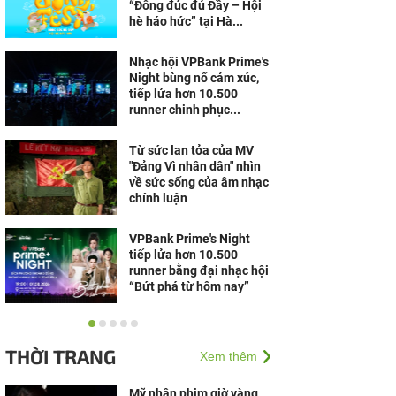
“Đông đúc đủ Đầy – Hội
hè háo hức” tại Hà...
Nhạc hội VPBank Prime's
Night bùng nổ cảm xúc,
tiếp lửa hơn 10.500
runner chinh phục...
Từ sức lan tỏa của MV
"Đảng Vì nhân dân" nhìn
về sức sống của âm nhạc
chính luận
VPBank Prime's Night
tiếp lửa hơn 10.500
runner bằng đại nhạc hội
“Bứt phá từ hôm nay”
Hàng nghìn khán giả
“cháy” cùng S.T Sơn
THỜI TRANG
Xem thêm
Thạch, Bùi Công Nam tại
đêm nhạc VPBank ở Đà
Nẵng
Mỹ nhân phim giờ vàng