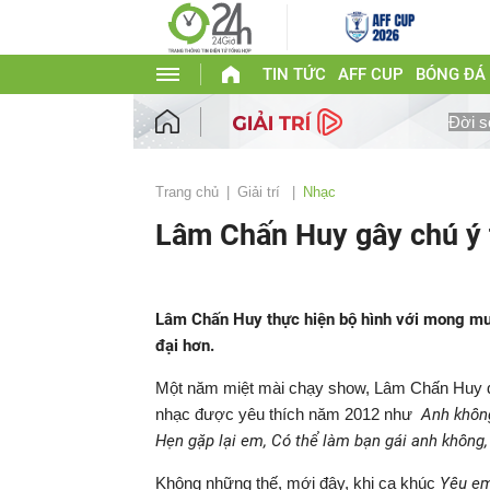
TIN TỨC
AFF CUP
BÓNG ĐÁ
Đời s
Trang chủ
Giải trí
Nhạc
Lâm Chấn Huy gây chú ý 
Lâm Chấn Huy thực hiện bộ hình với mong muố
đại hơn.
Một năm miệt mài chạy show, Lâm Chấn Huy đ
nhạc được yêu thích năm 2012 như
Anh không
Hẹn gặp lại em, Có thể làm bạn gái anh không
Không những thế, mới đây, khi ca khúc
Yêu em