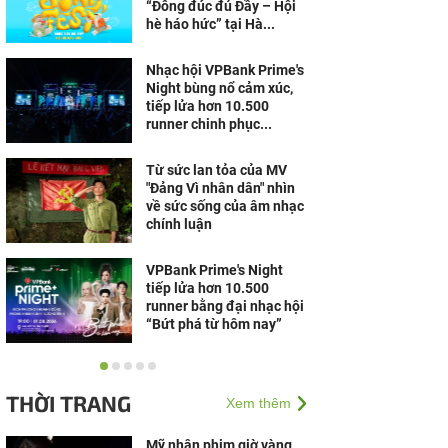
“Đông đúc đủ Đầy – Hội
hè háo hức” tại Hà...
Nhạc hội VPBank Prime's
Night bùng nổ cảm xúc,
tiếp lửa hơn 10.500
runner chinh phục...
Từ sức lan tỏa của MV
"Đảng Vì nhân dân" nhìn
về sức sống của âm nhạc
chính luận
VPBank Prime's Night
tiếp lửa hơn 10.500
runner bằng đại nhạc hội
“Bứt phá từ hôm nay”
Hàng nghìn khán giả
“cháy” cùng S.T Sơn
THỜI TRANG
Xem thêm
Thạch, Bùi Công Nam tại
đêm nhạc VPBank ở Đà
Nẵng
Mỹ nhân phim giờ vàng