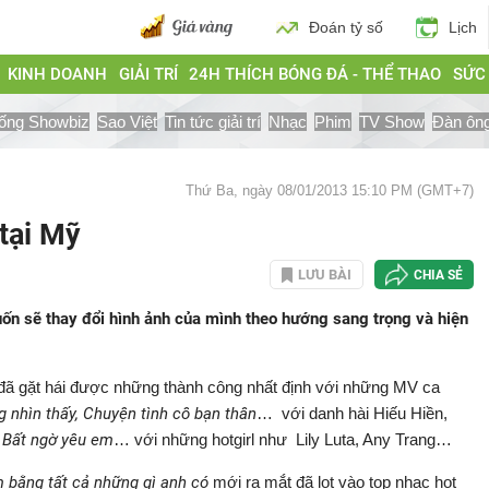
Đoán tỷ số
Lịch
KINH DOANH
GIẢI TRÍ
24H THÍCH BÓNG ĐÁ - THỂ THAO
SỨC
ống Showbiz
Sao Việt
Tin tức giải trí
Nhạc
Phim
TV Show
Đàn ôn
Thứ Ba, ngày 08/01/2013 15:10 PM (GMT+7)
tại Mỹ
LƯU BÀI
CHIA SẺ
n sẽ thay đổi hình ảnh của mình theo hướng sang trọng và hiện
ã gặt hái được những thành công nhất định với những MV ca
 nhìn thấy, Chuyện tình cô bạn thân
… với danh hài Hiếu Hiền,
, Bất ngờ yêu em
… với những hotgirl như Lily Luta, Any Trang…
 bằng tất cả những gì anh có
mới ra mắt đã lọt vào top nhạc hot