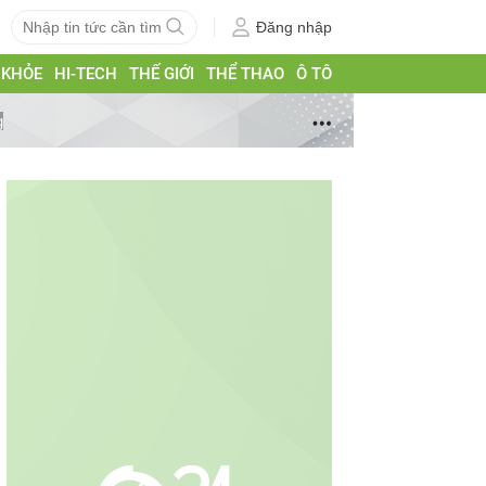
Đăng nhập
 KHỎE
HI-TECH
THẾ GIỚI
THỂ THAO
Ô TÔ
g