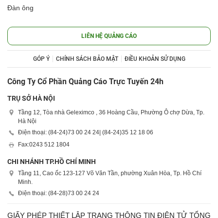
Đàn ông
LIÊN HỆ QUẢNG CÁO
GÓP Ý
CHÍNH SÁCH BẢO MẬT
ĐIỀU KHOẢN SỬ DỤNG
Công Ty Cổ Phần Quảng Cáo Trực Tuyến 24h
TRỤ SỞ HÀ NỘI
Tầng 12, Tòa nhà Geleximco , 36 Hoàng Cầu, Phường Ô chợ Dừa, Tp.
Hà Nội
Điện thoại: (84-24)
73 00 24 24
| (84-24)
35 12 18 06
Fax:
0243 512 1804
CHI NHÁNH TP.HỒ CHÍ MINH
Tầng 11, Cao ốc 123-127 Võ Văn Tần, phường Xuân Hòa, Tp. Hồ Chí
Minh.
Điện thoại: (84-28)
73 00 24 24
GIẤY PHÉP THIẾT LẬP TRANG THÔNG TIN ĐIỆN TỬ TỔNG