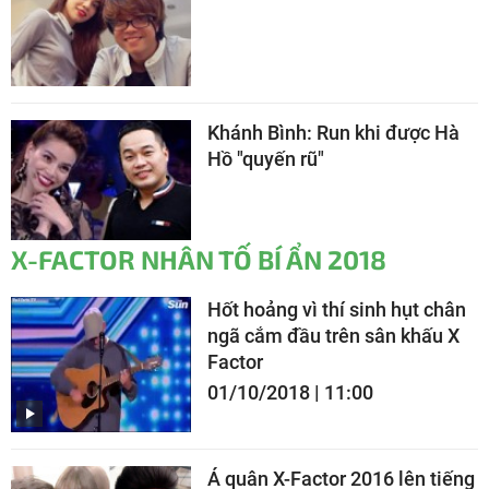
Khánh Bình: Run khi được Hà
Hồ "quyến rũ"
X-FACTOR NHÂN TỐ BÍ ẨN 2018
Hốt hoảng vì thí sinh hụt chân
ngã cắm đầu trên sân khấu X
Factor
01/10/2018 | 11:00
Á quân X-Factor 2016 lên tiếng