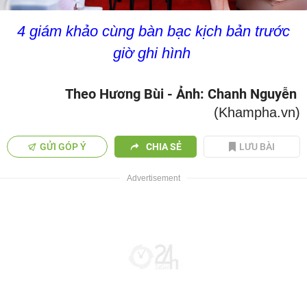
4 giám khảo cùng bàn bạc kịch bản trước
giờ ghi hình
Theo Hương Bùi - Ảnh: Chanh Nguyễn
(Khampha.vn)
GỬI GÓP Ý
CHIA SẺ
LƯU BÀI