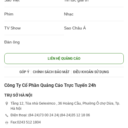
Sao Việt
Tin tức giải trí
Phim
Nhạc
TV Show
Sao Châu Á
Đàn ông
LIÊN HỆ QUẢNG CÁO
GÓP Ý
CHÍNH SÁCH BẢO MẬT
ĐIỀU KHOẢN SỬ DỤNG
Công Ty Cổ Phần Quảng Cáo Trực Tuyến 24h
TRỤ SỞ HÀ NỘI
Tầng 12, Tòa nhà Geleximco , 36 Hoàng Cầu, Phường Ô chợ Dừa, Tp.
Hà Nội
Điện thoại: (84-24)
73 00 24 24
| (84-24)
35 12 18 06
Fax:
0243 512 1804