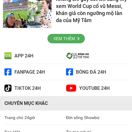
xem World Cup cổ vũ Messi,
khán giả còn ngưỡng mộ làn
da của Mỹ Tâm
XEM THÊM
APP 24H
FANPAGE 24H
BÓNG ĐÁ 24H
TIKTOK 24H
YOUTUBE 24H
CHUYÊN MỤC KHÁC
Trang chủ 24giờ
Đời sống Showbiz