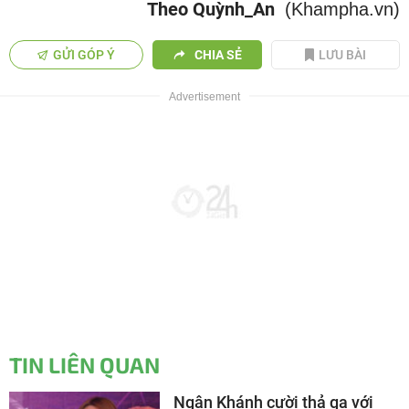
Theo Quỳnh_An
(Khampha.vn)
GỬI GÓP Ý
CHIA SẺ
LƯU BÀI
TIN LIÊN QUAN
Ngân Khánh cười thả ga với