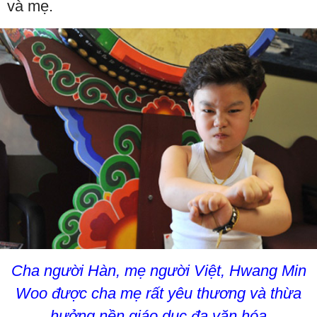
và mẹ.
Cha người Hàn, mẹ người Việt, Hwang Min
Woo được cha mẹ rất yêu thương và thừa
hưởng nền giáo dục đa văn hóa