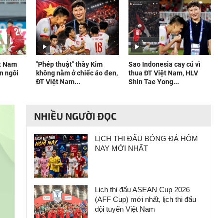
ệt Nam
"Phép thuật" thầy Kim
Sao Indonesia cay cú vì
n ngôi
không nằm ở chiếc áo đen,
thua ĐT Việt Nam, HLV
ĐT Việt Nam...
Shin Tae Yong...
NHIỀU NGƯỜI ĐỌC
LỊCH THI ĐẤU BÓNG ĐÁ HÔM
NAY MỚI NHẤT
Lịch thi đấu ASEAN Cup 2026
(AFF Cup) mới nhất, lịch thi đấu
đội tuyển Việt Nam