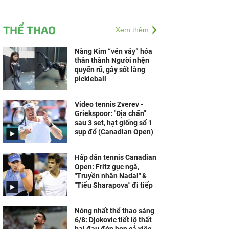
THỂ THAO
Xem thêm
Nàng Kim “vén váy” hóa
thân thành Người nhện
quyến rũ, gây sốt làng
pickleball
Video tennis Zverev -
Griekspoor: "Địa chấn"
sau 3 set, hạt giống số 1
sụp đổ (Canadian Open)
Hấp dẫn tennis Canadian
Open: Fritz gục ngã,
"Truyền nhân Nadal" &
"Tiểu Sharapova" đi tiếp
Nóng nhất thể thao sáng
6/8: Djokovic tiết lộ thất