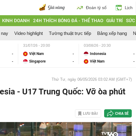
Đoán tỷ số
Lịch
KINH DOANH
24H THÍCH BÓNG ĐÁ - THỂ THAO
GIẢI TRÍ
SỨC
 nay
Video highlight
Tường thuật trực tiếp
Bảng xếp hạng
N
31/07/26 - 20:00
03/08/26 - 20:30
-
Việt Nam
-
Indonesia
-
-
Singapore
-
Việt Nam
-
Thứ Tư, ngày 06/05/2026 03:02 AM (GMT+7)
esia - U17 Trung Quốc: Vỡ òa phút
LƯU BÀI
CHIA SẺ