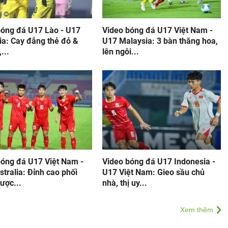
bóng đá U17 Lào - U17
Video bóng đá U17 Việt Nam -
ia: Cay đắng thẻ đỏ &
U17 Malaysia: 3 bàn thăng hoa,
...
lên ngôi...
bóng đá U17 Việt Nam -
Video bóng đá U17 Indonesia -
tralia: Đỉnh cao phối
U17 Việt Nam: Gieo sầu chủ
ược...
nhà, thị uy...
Xem thêm