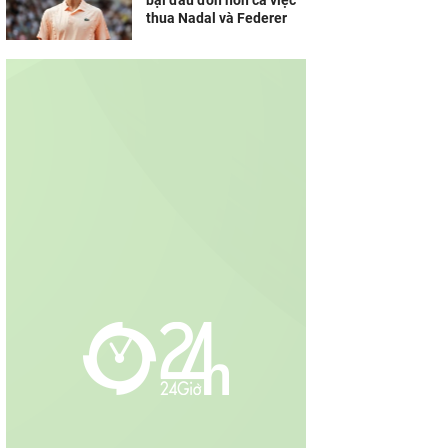
bại đau đớn hơn cả việc
thua Nadal và Federer