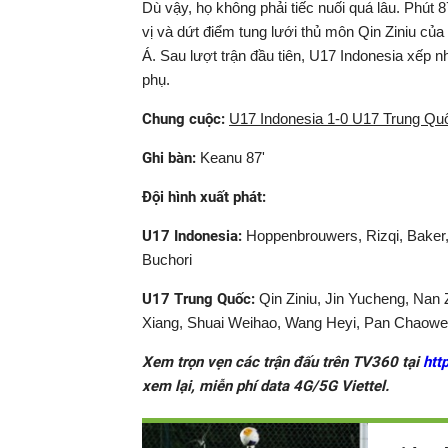
Dù vậy, họ không phải tiếc nuối quá lâu. Phút
vị và dứt điểm tung lưới thủ môn Qin Ziniu củ
Á. Sau lượt trận đầu tiên, U17 Indonesia xếp
phụ.
Chung cuộc:
U17 Indonesia 1-0 U17 Trung Qu
Ghi bàn:
Keanu 87'
Đội hình xuất phát:
U17 Indonesia:
Hoppenbrouwers, Rizqi, Baker,
Buchori
U17 Trung Quốc:
Qin Ziniu, Jin Yucheng, Nan
Xiang, Shuai Weihao, Wang Heyi, Pan Chaowe
Xem trọn vẹn các trận đấu trên TV360 tại
htt
xem lại, miễn phí data 4G/5G Viettel.