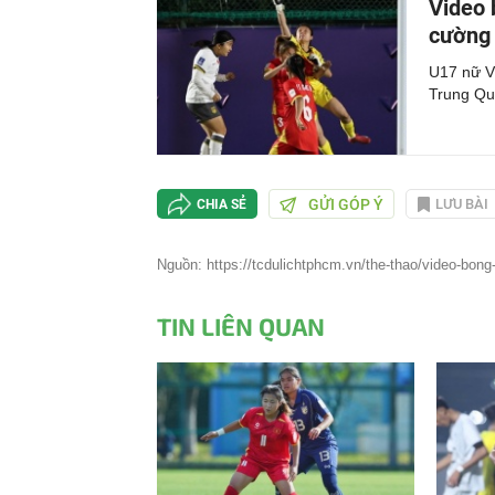
Video 
cường 
U17 nữ Vi
Trung Qu
GỬI GÓP Ý
LƯU BÀI
CHIA SẺ
Nguồn: https://tcdulichtphcm.vn/the-thao/video-bong-
TIN LIÊN QUAN