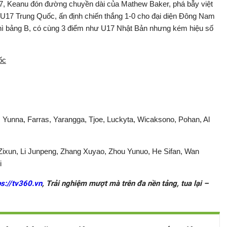
 87, Keanu đón đường chuyền dài của Mathew Baker, phá bẫy việt
a U17 Trung Quốc, ấn định chiến thắng 1-0 cho đại diện Đông Nam
 nhì bảng B, có cùng 3 điểm như U17 Nhật Bản nhưng kém hiệu số
ốc
 Yunna, Farras, Yarangga, Tjoe, Luckyta, Wicaksono, Pohan, Al
 Zixun, Li Junpeng, Zhang Xuyao, Zhou Yunuo, He Sifan, Wan
i
ps://tv360.vn
, Trải nghiệm mượt mà trên đa nền tảng, tua lại –