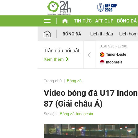
TIN TỨC
AFF CUP
BÓNG ĐÁ
Lịch thi đấu
Lịch hôm
BÓNG ĐÁ
31/07/26 - 17:00
Trận đấu nổi bật
Timor-Leste
Xem thêm
Indonesia
Trang chủ
Bóng đá
Video bóng đá U17 Indon
87 (Giải châu Á)
Bóng đá Indonesia
Sự kiện: