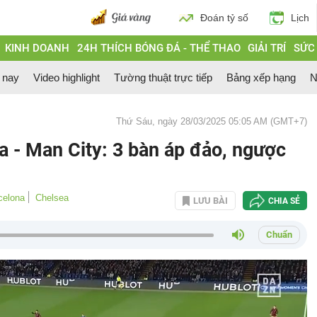
Đoán tỷ số
Lịch
KINH DOANH
24H THÍCH BÓNG ĐÁ - THỂ THAO
GIẢI TRÍ
SỨC
 nay
Video highlight
Tường thuật trực tiếp
Bảng xếp hạng
N
Thứ Sáu, ngày 28/03/2025 05:05 AM (GMT+7)
 - Man City: 3 bàn áp đảo, ngược
celona
Chelsea
LƯU BÀI
CHIA SẺ
Chuẩn