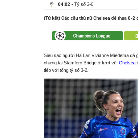
04:02
- Tỷ số 3-0
tại
(Tứ kết) Các cầu thủ nữ Chelsea để thua 0-2 ở
Siêu sao người Hà Lan Vivianne Miedema đã g
nhưng tại Stamford Bridge ở lượt về,
Chelsea
đ
tiếp với tổng tỷ số 3-2.