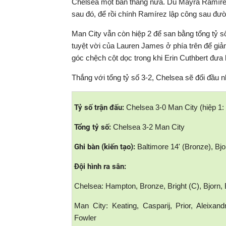
Chelsea một bàn thắng nữa. Dù Mayra Ramírez
sau đó, để rồi chính Ramírez lập công sau 
Man City vẫn còn hiệp 2 để san bằng tổng tỷ 
tuyệt vời của Lauren James ở phía trên để giả
góc chệch cột dọc trong khi Erin Cuthbert đưa
Thắng với tổng tỷ số 3-2, Chelsea sẽ đối đầu
Tỷ số trận đấu:
Chelsea 3-0 Man City (hiệp 1: 
Tổng tỷ số:
Chelsea 3-2 Man City
Ghi bàn (kiến tạo):
Baltimore 14' (Bronze), Bjo
Đội hình ra sân:
Chelsea: Hampton, Bronze, Bright (C), Bjorn,
Man City: Keating, Casparij, Prior, Aleixa
Fowler