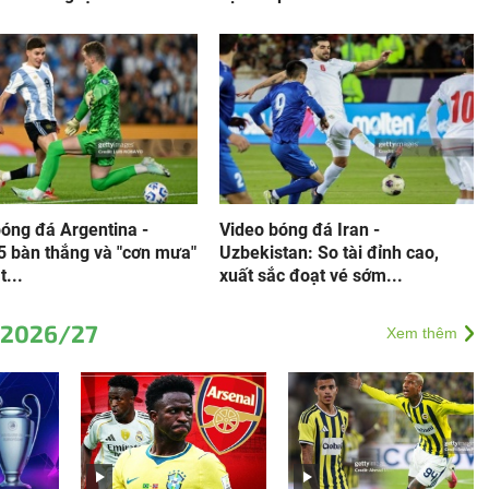
bóng đá Argentina -
Video bóng đá Iran -
 5 bàn thắng và "cơn mưa"
Uzbekistan: So tài đỉnh cao,
t...
xuất sắc đoạt vé sớm...
 2026/27
Xem thêm