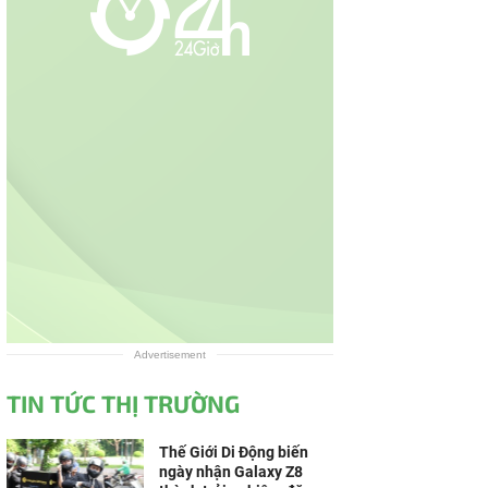
Advertisement
TIN TỨC THỊ TRƯỜNG
Thế Giới Di Động biến
ngày nhận Galaxy Z8