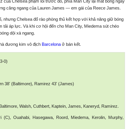
 của Chelsea phạm lỗi trước đó, phía Man City lại mất bóng ngay
đường căng ngang của Lauren James — em gái của Reece James.
số, nhưng Chelsea đổ rào phòng thủ kết hợp với khả năng giữ bóng
m tải áp lực. Và khi cơ hội đến cho Man City, Miedema sút chéo
 bóng dội xà ngang.
 nhà đương kim vô địch
Barcelona
ở bán kết.
3-0)
rn 38' (Baltimore), Ramirez 43' (James)
 Baltimore, Walsh, Cuthbert, Kaptein, James, Kaneryd, Ramirez.
ndri (C), Ouahabi, Hasegawa, Roord, Miedema, Kerolin, Murphy,