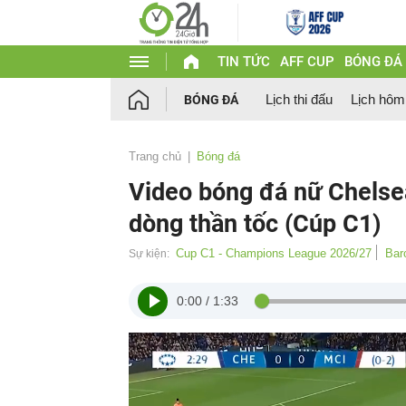
TIN TỨC
AFF CUP
BÓNG ĐÁ
Lịch thi đấu
Lịch hôm
BÓNG ĐÁ
Trang chủ
Bóng đá
Video bóng đá nữ Chelsea
dòng thần tốc (Cúp C1)
Cup C1 - Champions League 2026/27
Bar
Sự kiện:
0:00
/
1:33