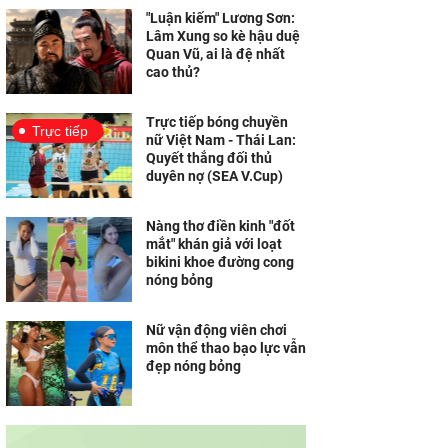
"Luận kiếm" Lương Sơn:
Lâm Xung so kè hậu duệ
Quan Vũ, ai là đệ nhất
cao thủ?
Trực tiếp bóng chuyền
Trực tiếp
nữ Việt Nam - Thái Lan:
Quyết thắng đối thủ
duyên nợ (SEA V.Cup)
Nàng thơ điền kinh "đốt
mắt" khán giả với loạt
bikini khoe đường cong
nóng bỏng
Nữ vận động viên chơi
môn thể thao bạo lực vẫn
đẹp nóng bỏng