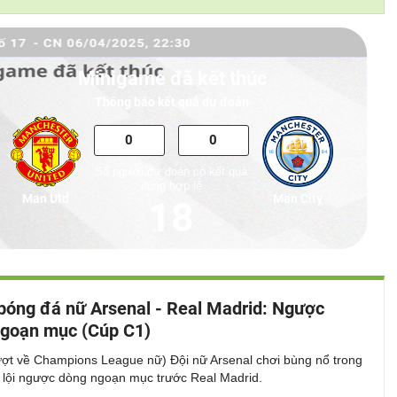
Minigame đã kết thúc
Thông báo kết quả dự đoán
Số người dự đoán có kết quả
đúng hợp lệ
Man Utd
Man City
18
bóng đá nữ Arsenal - Real Madrid: Ngược
goạn mục (Cúp C1)
lượt về Champions League nữ) Đội nữ Arsenal chơi bùng nổ trong
ể lội ngược dòng ngoạn mục trước Real Madrid.