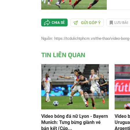
GỬI GÓP Ý
LƯU BÀI
CHIA SẺ
Nguồn: https://tcdulichtphcm.vn/the-thao/video-bong
TIN LIÊN QUAN
Video bóng đá nữ Lyon - Bayern
Video b
Munich: Tưng bừng giành vé
Uruguay
bán kết (Cúp...
Argenti