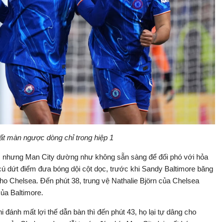
ất màn ngược dòng chỉ trong hiệp 1
gày, nhưng Man City dường như không sẵn sàng để đối phó với hỏa
cú dứt điểm đưa bóng dội cột dọc, trước khi Sandy Baltimore băng
cho Chelsea. Đến phút 38, trung vệ Nathalie Björn của Chelsea
của Baltimore.
 đánh mất lợi thế dẫn bàn thì đến phút 43, họ lại tự dâng cho