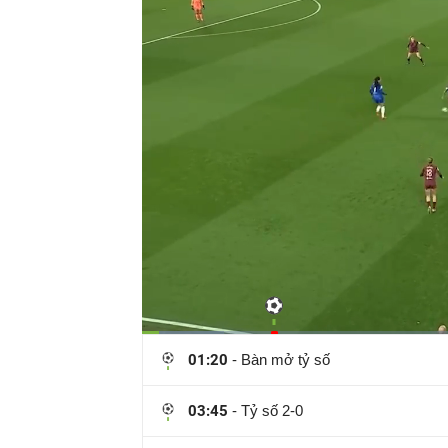
Đã
tải
:
Thời
0:12
/
Duration
7:51
01:20
- Bàn mở tỷ số
Tạm
11.03%
dừng
Backward
Forward
gian
03:45
- Tỷ số 2-0
hiện