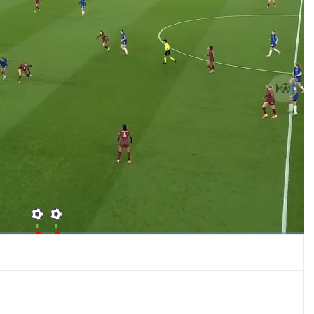
Bật
Toàn
Backward
âm
màn
thanh
hình