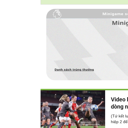
Video 
dòng n
(Tứ kết 
hiệp 2 đ