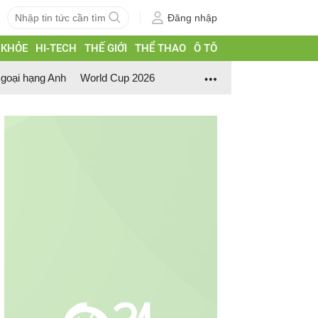
Đăng nhập
 KHỎE
HI-TECH
THẾ GIỚI
THỂ THAO
Ô TÔ
goại hạng Anh
World Cup 2026