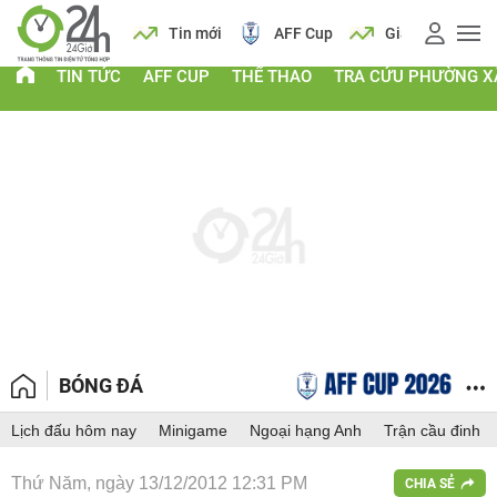
 vàng
Lịch
Tin mới
AFF Cup
Giá vàng
TIN TỨC
AFF CUP
THỂ THAO
TRA CỨU PHƯỜNG X
BÓNG ĐÁ
Lịch đấu hôm nay
Minigame
Ngoại hạng Anh
Trận cầu đinh
Thứ Năm, ngày 13/12/2012 12:31 PM
CHIA SẺ