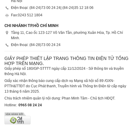
Hà Nội
Điện thoại: (84-24)
73 00 24 24
| (84-24)
35 12 18 06
Fax:
0243 512 1804
CHI NHÁNH TP.HỒ CHÍ MINH
Tầng 11, Cao ốc 123-127 Võ Văn Tần, phường Xuân Hòa, Tp. Hồ Chí
Minh.
Điện thoại: (84-28)
73 00 24 24
GIẤY PHÉP THIẾT LẬP TRANG THÔNG TIN ĐIỆN TỬ TỔNG
HỢP TRÊN MẠNG.
Giấy phép số 180/GP-STTTT ngày cấp 11/12/2024 - Sở thông tin và truyền
thông Hà Nội.
Giấy xác nhận thông báo cung cấp dịch vụ Mạng xã hội số 89 /GXN-
PTTH&TTĐT do Cục Phát thanh, Truyền hình và Thông tin Điện tử cấp ngày
13 tháng 6 năm 2025.
Chịu trách nhiệm quản lý nội dung: Phan Minh Tâm - Chủ tịch HĐQT.
Hotline:
0965 08 24 24