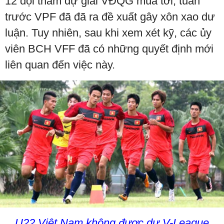
12 đội tham dự giải VĐQG mùa tới, tuần
trước VPF đã đã ra đề xuất gây xôn xao dư
luận. Tuy nhiên, sau khi xem xét kỹ, các ủy
viên BCH VFF đã có những quyết định mới
liên quan đến việc này.
U22 Việt Nam không được dự V-League