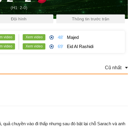
(H1: 2-0)
Đội hình
Thông tin trước trận
48'
Majed
m video
Xem video
69'
Eid Al Rashidi
m video
Xem video
, quả chuyền vào đi thấp nhưng sau đó bật lại chỗ Sarach và anh