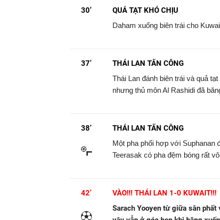
30’
QUẢ TẠT KHÓ CHỊU
Daham xuống biên trái cho Kuwait 
37’
THÁI LAN TẤN CÔNG
Thái Lan đánh biên trái và quả t
nhưng thủ môn Al Rashidi đã băng
38’
THÁI LAN TẤN CÔNG
Một pha phối hợp với Suphanan đ
Teerasak có pha đệm bóng rất vô
42’
VÀO!!! THÁI LAN 1-0 KUWAIT!!!
Sarach Yooyen từ giữa sân phất 