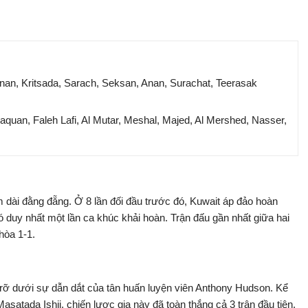
anan, Kritsada, Sarach, Seksan, Anan, Surachat, Teerasak
Haquan, Faleh Lafi, Al Mutar, Meshal, Majed, Al Mershed, Nasser,
m dài đằng đẵng. Ở 8 lần đối đầu trước đó, Kuwait áp đảo hoàn
có duy nhất một lần ca khúc khải hoàn. Trận đấu gần nhất giữa hai
hòa 1-1.
c rỡ dưới sự dẫn dắt của tân huấn luyện viên Anthony Hudson. Kể
satada Ishii, chiến lược gia này đã toàn thắng cả 3 trận đầu tiên,