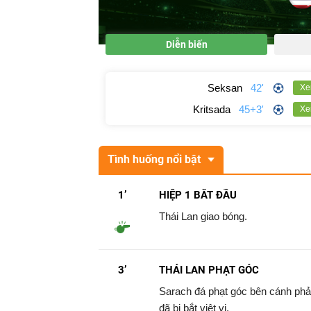
Diễn biến
Seksan
42'
Xe
Kritsada
45+3'
Xe
Tình huống nổi bật
1’
HIỆP 1 BẮT ĐẦU
Thái Lan giao bóng.
3’
THÁI LAN PHẠT GÓC
Sarach đá phạt góc bên cánh phải
đã bị bắt việt vị.