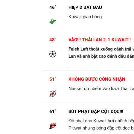
46’
HIỆP 2 BẮT ĐẦU
Kuwait giao bóng.
48’
VÀO!!! THÁI LAN 2-1 KUWAIT!!
Faleh Lafi thoát xuống cánh trái
Lan và anh bật cao đánh đầu đánh
51’
KHÔNG ĐƯỢC CÔNG NHẬN
Nasser dứt điểm vào lưới Thái Lan
61’
SÚT PHẠT ĐẬP CỘT DỌC!!!
Đá phạt cho Kuwait hơi chếch bên 
Pitiwat nhưng bóng đập cột dọc bậ