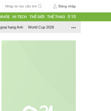
Đăng nhập
 KHỎE
HI-TECH
THẾ GIỚI
THỂ THAO
Ô TÔ
goại hạng Anh
World Cup 2026