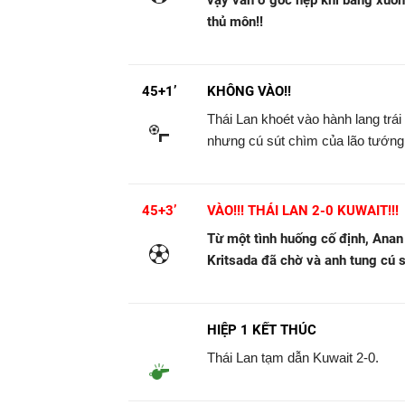
vậy vẫn ở góc hẹp khi băng xuốn
thủ môn!!
45+1’
KHÔNG VÀO!!
Thái Lan khoét vào hành lang trá
nhưng cú sút chìm của lão tướng 
45+3’
VÀO!!! THÁI LAN 2-0 KUWAIT!!!
Từ một tình huống cố định, Anan 
Kritsada đã chờ và anh tung cú s
HIỆP 1 KẾT THÚC
Thái Lan tạm dẫn Kuwait 2-0.