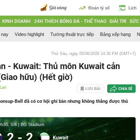
Đoán tỷ số
Lịch
KINH DOANH
24H THÍCH BÓNG ĐÁ - THỂ THAO
GIẢI TRÍ
SỨC
 nay
Video highlight
Tường thuật trực tiếp
Bảng xếp hạng
N
Thứ Sáu, ngày 05/06/2026 14:30 PM (GMT+7)
an - Kuwait: Thủ môn Kuwait cản
(Giao hữu) (Hết giờ)
 Lan
LƯU BÀI
CHIA SẺ
onsup-Bell đã có cơ hội ghi bàn nhưng không thắng được thủ
h30, 5/6 | BG Stadium
2
-
2
Kuwait