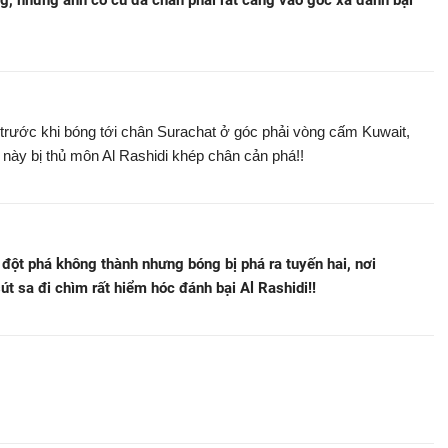
g, nhưng anh có cú đá chân phải rất căng vào góc xa đánh bại
i trước khi bóng tới chân Surachat ở góc phải vòng cấm Kuwait,
này bị thủ môn Al Rashidi khép chân cản phá!!
đột phá không thành nhưng bóng bị phá ra tuyến hai, nơi
út sa đi chìm rất hiểm hóc đánh bại Al Rashidi!!