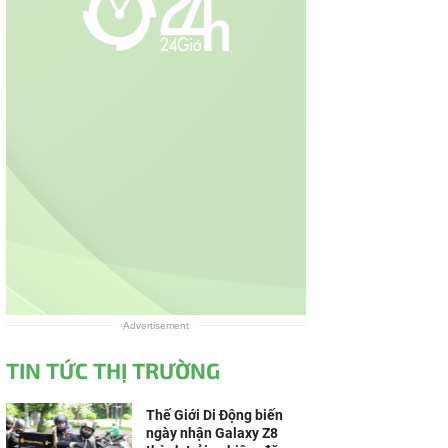
Advertisement
TIN TỨC THỊ TRƯỜNG
Thế Giới Di Động biến
ngày nhận Galaxy Z8