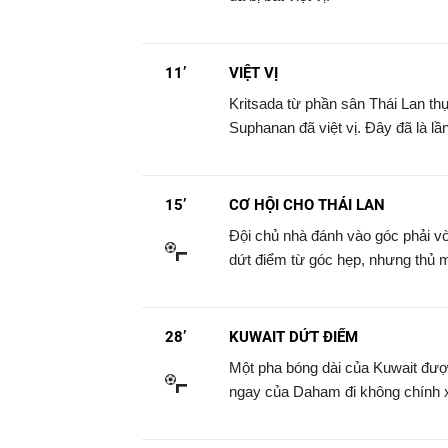
11’
VIỆT VỊ
Kritsada từ phần sân Thái Lan th
Suphanan đã việt vị. Đây đã là lần
15’
CƠ HỘI CHO THÁI LAN
Đội chủ nhà đánh vào góc phải 
dứt điểm từ góc hẹp, nhưng thủ 
28’
KUWAIT DỨT ĐIỂM
Một pha bóng dài của Kuwait đượ
ngay của Daham đi không chính 