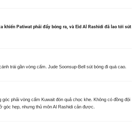
a khiến Patiwat phải đẩy bóng ra, và Eid Al Rashidi đã lao tới sút
ánh trái gần vòng cấm. Jude Soonsup-Bell sút bóng đi quá cao.
g góc phải vòng cấm Kuwait đón quả chọc khe. Không có đồng đội
ôn ở góc hẹp, nhưng thủ môn Al Rashidi cản được.