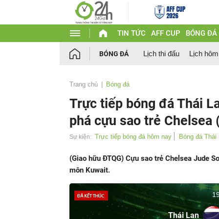
TIN TỨC
AFF CUP
BÓNG ĐÁ
Lịch thi đấu
Lịch hôm
BÓNG ĐÁ
Trang chủ
Bóng đá
Trực tiếp bóng đá Thái L
phá cựu sao trẻ Chelsea 
Trực tiếp bóng đá hôm nay
Bóng đá Thái
Sự kiện:
(Giao hữu ĐTQG) Cựu sao trẻ Chelsea Jude So
môn Kuwait.
19
Thái Lan