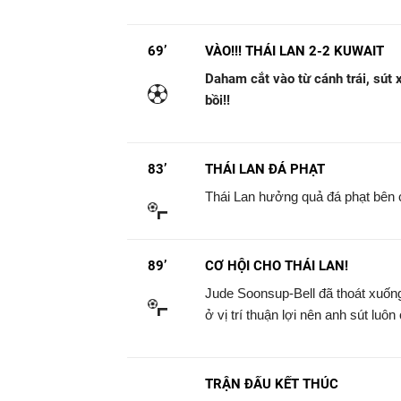
69’
VÀO!!! THÁI LAN 2-2 KUWAIT
Daham cắt vào từ cánh trái, sút x
bồi!!
83’
THÁI LAN ĐÁ PHẠT
Thái Lan hưởng quả đá phạt bên c
89’
CƠ HỘI CHO THÁI LAN!
Jude Soonsup-Bell đã thoát xuốn
ở vị trí thuận lợi nên anh sút lu
TRẬN ĐẤU KẾT THÚC