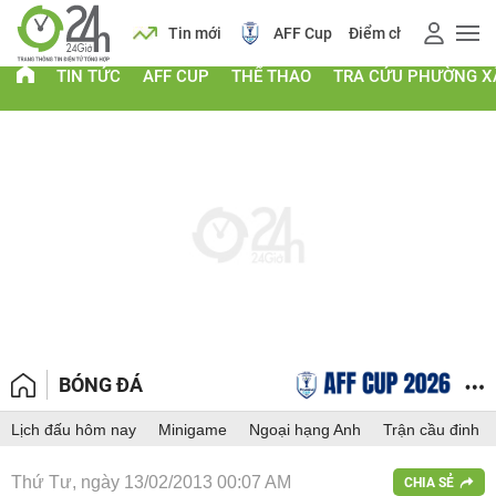
 vàng
Lịch
Tin mới
AFF Cup
Điểm chuẩn 2026
TIN TỨC
AFF CUP
THỂ THAO
TRA CỨU PHƯỜNG X
BÓNG ĐÁ
Lịch đấu hôm nay
Minigame
Ngoại hạng Anh
Trận cầu đinh
Thứ Tư, ngày 13/02/2013 00:07 AM
CHIA SẺ