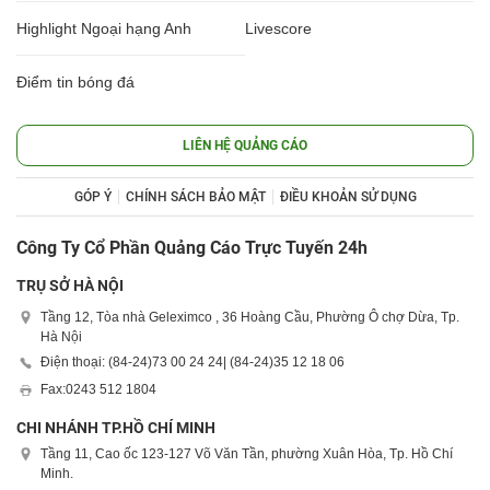
Highlight Ngoại hạng Anh
Livescore
Điểm tin bóng đá
LIÊN HỆ QUẢNG CÁO
GÓP Ý
CHÍNH SÁCH BẢO MẬT
ĐIỀU KHOẢN SỬ DỤNG
Công Ty Cổ Phần Quảng Cáo Trực Tuyến 24h
TRỤ SỞ HÀ NỘI
Tầng 12, Tòa nhà Geleximco , 36 Hoàng Cầu, Phường Ô chợ Dừa, Tp.
Hà Nội
Điện thoại: (84-24)
73 00 24 24
| (84-24)
35 12 18 06
Fax:
0243 512 1804
CHI NHÁNH TP.HỒ CHÍ MINH
Tầng 11, Cao ốc 123-127 Võ Văn Tần, phường Xuân Hòa, Tp. Hồ Chí
Minh.