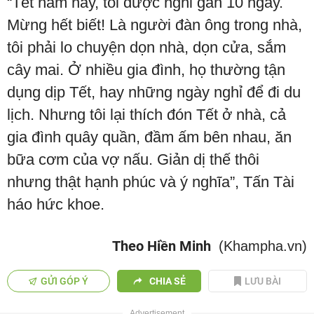
“Tết năm nay, tôi được nghỉ gần 10 ngày.
Mừng hết biết! Là người đàn ông trong nhà,
tôi phải lo chuyện dọn nhà, dọn cửa, sắm
cây mai. Ở nhiều gia đình, họ thường tận
dụng dịp Tết, hay những ngày nghỉ để đi du
lịch. Nhưng tôi lại thích đón Tết ở nhà, cả
gia đình quây quần, đầm ấm bên nhau, ăn
bữa cơm của vợ nấu. Giản dị thế thôi
nhưng thật hạnh phúc và ý nghĩa”, Tấn Tài
háo hức khoe.
Theo Hiền Minh
(Khampha.vn)
GỬI GÓP Ý
CHIA SẺ
LƯU BÀI