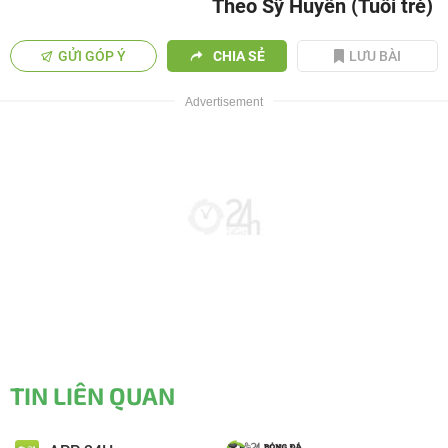
Theo Sỹ Huyên (Tuổi trẻ)
GỬI GÓP Ý
CHIA SẺ
LƯU BÀI
TIN LIÊN QUAN