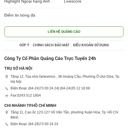
Highlight Ngoại hạng Anh
Livescore
Điểm tin bóng đá
LIÊN HỆ QUẢNG CÁO
GÓP Ý
CHÍNH SÁCH BẢO MẬT
ĐIỀU KHOẢN SỬ DỤNG
Công Ty Cổ Phần Quảng Cáo Trực Tuyến 24h
TRỤ SỞ HÀ NỘI
Tầng 12, Tòa nhà Geleximco , 36 Hoàng Cầu, Phường Ô chợ Dừa, Tp.
Hà Nội
Điện thoại: (84-24)
73 00 24 24
| (84-24)
35 12 18 06
Fax:
0243 512 1804
CHI NHÁNH TP.HỒ CHÍ MINH
Tầng 11, Cao ốc 123-127 Võ Văn Tần, phường Xuân Hòa, Tp. Hồ Chí
Minh.
Điện thoại: (84-28)
73 00 24 24