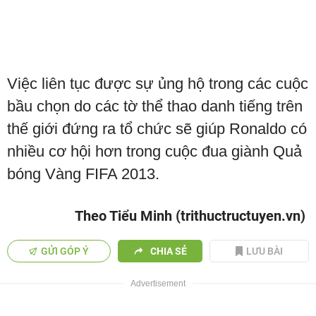
Việc liên tục được sự ủng hộ trong các cuộc
bầu chọn do các tờ thể thao danh tiếng trên
thế giới đứng ra tổ chức sẽ giúp Ronaldo có
nhiều cơ hội hơn trong cuộc đua giành Quả
bóng Vàng FIFA 2013.
Theo Tiểu Minh (trithuctructuyen.vn)
GỬI GÓP Ý
CHIA SẺ
LƯU BÀI