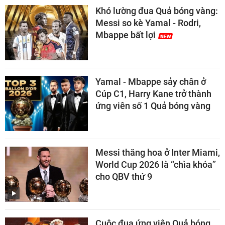
Khó lường đua Quả bóng vàng:
Messi so kè Yamal - Rodri,
Mbappe bất lợi
Yamal - Mbappe sảy chân ở
Cúp C1, Harry Kane trở thành
ứng viên số 1 Quả bóng vàng
Messi thăng hoa ở Inter Miami,
World Cup 2026 là “chìa khóa”
cho QBV thứ 9
Cuộc đua ứng viên Quả bóng