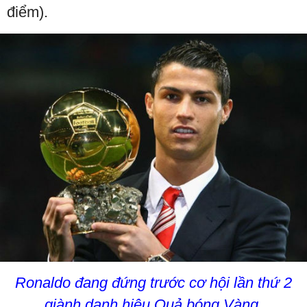
điểm).
Ronaldo đang đứng trước cơ hội lần thứ 2
giành danh hiệu
Quả bóng Vàng
.