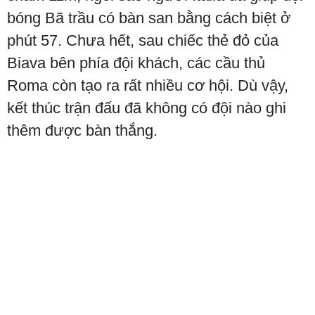
bóng Bã trầu có bàn san bằng cách biệt ở
phút 57. Chưa hết, sau chiếc thẻ đỏ của
Biava bên phía đội khách, các cầu thủ
Roma còn tạo ra rất nhiều cơ hội. Dù vậy,
kết thúc trận đấu đã không có đội nào ghi
thêm được bàn thắng.