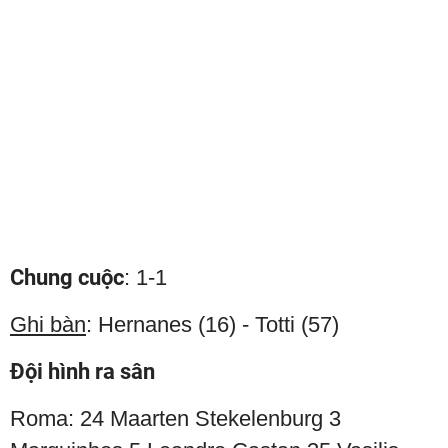
Chung cuộc
: 1-1
Ghi bàn
: Hernanes (16) - Totti (57)
Đội hình ra sân
Roma: 24 Maarten Stekelenburg 3