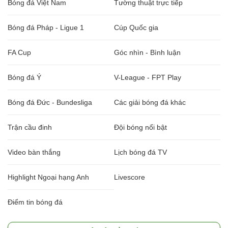
Bóng đá Việt Nam
Tường thuật trực tiếp
Bóng đá Pháp - Ligue 1
Cúp Quốc gia
FA Cup
Góc nhìn - Bình luận
Bóng đá Ý
V-League - FPT Play
Bóng đá Đức - Bundesliga
Các giải bóng đá khác
Trận cầu đinh
Đội bóng nổi bật
Video bàn thắng
Lịch bóng đá TV
Highlight Ngoại hạng Anh
Livescore
Điểm tin bóng đá