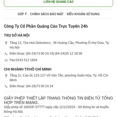
LIÊN HỆ QUẢNG CÁO
GÓP Ý
CHÍNH SÁCH BẢO MẬT
ĐIỀU KHOẢN SỬ DỤNG
Công Ty Cổ Phần Quảng Cáo Trực Tuyến 24h
TRỤ SỞ HÀ NỘI
Tầng 12, Tòa nhà Geleximco , 36 Hoàng Cầu, Phường Ô chợ Dừa, Tp.
Hà Nội
Điện thoại: (84-24)
73 00 24 24
| (84-24)
35 12 18 06
Fax:
0243 512 1804
CHI NHÁNH TP.HỒ CHÍ MINH
Tầng 11, Cao ốc 123-127 Võ Văn Tần, phường Xuân Hòa, Tp. Hồ Chí
Minh.
Điện thoại: (84-28)
73 00 24 24
GIẤY PHÉP THIẾT LẬP TRANG THÔNG TIN ĐIỆN TỬ TỔNG
HỢP TRÊN MẠNG.
Giấy phép số 180/GP-STTTT ngày cấp 11/12/2024 - Sở thông tin và truyền
thông Hà Nội.