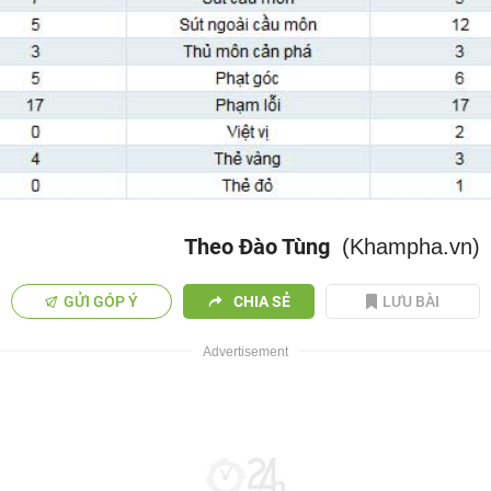
Theo Đào Tùng
(Khampha.vn)
GỬI GÓP Ý
CHIA SẺ
LƯU BÀI