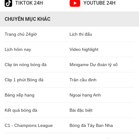
TIKTOK 24H
YOUTUBE 24H
CHUYÊN MỤC KHÁC
Trang chủ 24giờ
Lịch thi đấu
Lịch hôm nay
Video highlight
Clip tin nóng bóng đá
Minigame Dự đoán tỷ số
Clip 1 phút Bóng đá
Trận cầu đinh
Bảng xếp hạng
Ngoại hạng Anh
Kết quả bóng đá
Bài đặc biệt
C1 - Champions League
Bóng đá Tây Ban Nha