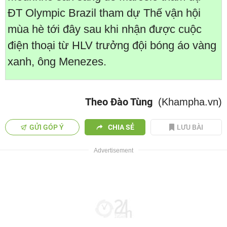
ĐT Olympic Brazil tham dự Thế vận hội
mùa hè tới đây sau khi nhận được cuộc
điện thoại từ HLV trưởng đội bóng áo vàng
xanh, ông Menezes.
Theo Đào Tùng
(Khampha.vn)
GỬI GÓP Ý
CHIA SẺ
LƯU BÀI