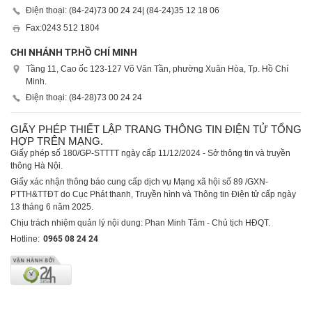
Điện thoại: (84-24)
73 00 24 24
| (84-24)
35 12 18 06
Fax:
0243 512 1804
CHI NHÁNH TP.HỒ CHÍ MINH
Tầng 11, Cao ốc 123-127 Võ Văn Tần, phường Xuân Hòa, Tp. Hồ Chí
Minh.
Điện thoại: (84-28)
73 00 24 24
GIẤY PHÉP THIẾT LẬP TRANG THÔNG TIN ĐIỆN TỬ TỔNG
HỢP TRÊN MẠNG.
Giấy phép số 180/GP-STTTT ngày cấp 11/12/2024 - Sở thông tin và truyền
thông Hà Nội.
Giấy xác nhận thông báo cung cấp dịch vụ Mạng xã hội số 89 /GXN-
PTTH&TTĐT do Cục Phát thanh, Truyền hình và Thông tin Điện tử cấp ngày
13 tháng 6 năm 2025.
Chịu trách nhiệm quản lý nội dung: Phan Minh Tâm - Chủ tịch HĐQT.
Hotline:
0965 08 24 24