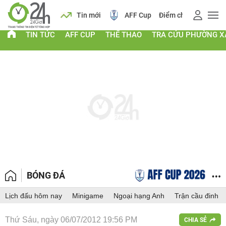
 vàng
Lịch
Tin mới
AFF Cup
Điểm chuẩn 2026
TIN TỨC
AFF CUP
THỂ THAO
TRA CỨU PHƯỜNG X
BÓNG ĐÁ
Lịch đấu hôm nay
Minigame
Ngoại hạng Anh
Trận cầu đinh
Thứ Sáu, ngày 06/07/2012 19:56 PM
CHIA SẺ