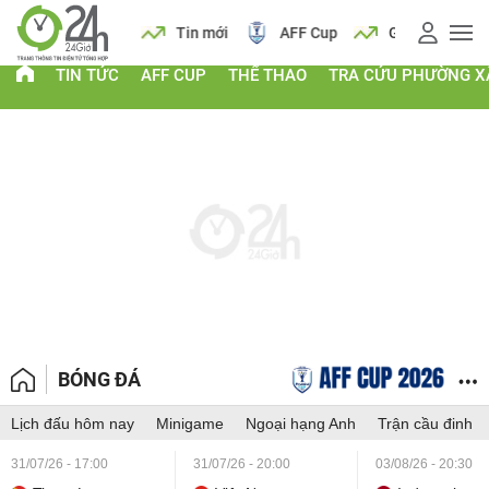
 vàng
Lịch
Tin mới
AFF Cup
Giá vàng
TIN TỨC
AFF CUP
THỂ THAO
TRA CỨU PHƯỜNG X
BÓNG ĐÁ
Lịch đấu hôm nay
Minigame
Ngoại hạng Anh
Trận cầu đinh
31/07/26 - 17:00
31/07/26 - 20:00
03/08/26 - 20:30