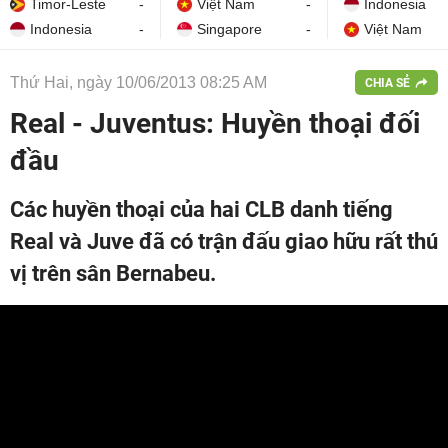
Timor-Leste
-
Việt Nam
-
Indonesia
Indonesia
-
Singapore
-
Việt Nam
Thứ Hai, ngày 10/06/2013 08:25 AM
CHIA SẺ
Real - Juventus: Huyền thoại đối
đầu
Các huyền thoại của hai CLB danh tiếng
Real và Juve đã có trận đấu giao hữu rất thú
vị trên sân Bernabeu.