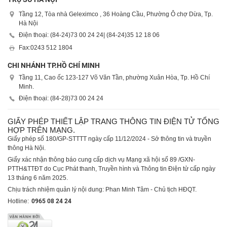
Tầng 12, Tòa nhà Geleximco , 36 Hoàng Cầu, Phường Ô chợ Dừa, Tp.
Hà Nội
Điện thoại: (84-24)
73 00 24 24
| (84-24)
35 12 18 06
Fax:
0243 512 1804
CHI NHÁNH TP.HỒ CHÍ MINH
Tầng 11, Cao ốc 123-127 Võ Văn Tần, phường Xuân Hòa, Tp. Hồ Chí
Minh.
Điện thoại: (84-28)
73 00 24 24
GIẤY PHÉP THIẾT LẬP TRANG THÔNG TIN ĐIỆN TỬ TỔNG
HỢP TRÊN MẠNG.
Giấy phép số 180/GP-STTTT ngày cấp 11/12/2024 - Sở thông tin và truyền
thông Hà Nội.
Giấy xác nhận thông báo cung cấp dịch vụ Mạng xã hội số 89 /GXN-
PTTH&TTĐT do Cục Phát thanh, Truyền hình và Thông tin Điện tử cấp ngày
13 tháng 6 năm 2025.
Chịu trách nhiệm quản lý nội dung: Phan Minh Tâm - Chủ tịch HĐQT.
Hotline:
0965 08 24 24