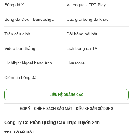
Bóng đá Ý
V-League - FPT Play
Bóng đá Đức - Bundesliga
Các giải bóng đá khác
Trận cầu đinh
Đội bóng nổi bật
Video bàn thắng
Lịch bóng đá TV
Highlight Ngoại hạng Anh
Livescore
Điểm tin bóng đá
LIÊN HỆ QUẢNG CÁO
GÓP Ý
CHÍNH SÁCH BẢO MẬT
ĐIỀU KHOẢN SỬ DỤNG
Công Ty Cổ Phần Quảng Cáo Trực Tuyến 24h
TRỤ SỞ HÀ NỘI