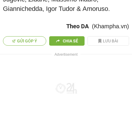
Giannichedda, Igor Tudor & Amoruso.
Theo DA
(Khampha.vn)
GỬI GÓP Ý
CHIA SẺ
LƯU BÀI