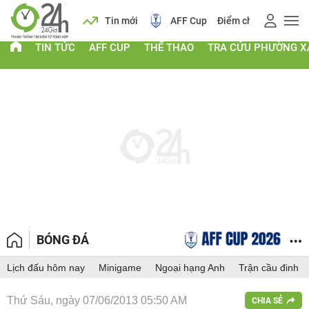
 vàng
Lịch
Tin mới
AFF Cup
Điểm chuẩn 2026
TIN TỨC
AFF CUP
THỂ THAO
TRA CỨU PHƯỜNG X
BÓNG ĐÁ
Lịch đấu hôm nay
Minigame
Ngoại hạng Anh
Trận cầu đinh
Thứ Sáu, ngày 07/06/2013 05:50 AM
CHIA SẺ