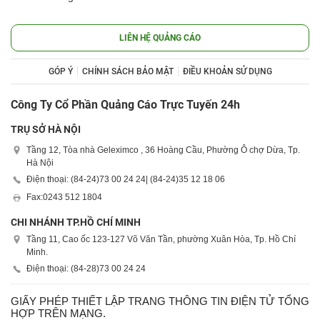
LIÊN HỆ QUẢNG CÁO
GÓP Ý
CHÍNH SÁCH BẢO MẬT
ĐIỀU KHOẢN SỬ DỤNG
Công Ty Cổ Phần Quảng Cáo Trực Tuyến 24h
TRỤ SỞ HÀ NỘI
Tầng 12, Tòa nhà Geleximco , 36 Hoàng Cầu, Phường Ô chợ Dừa, Tp.
Hà Nội
Điện thoại: (84-24)
73 00 24 24
| (84-24)
35 12 18 06
Fax:
0243 512 1804
CHI NHÁNH TP.HỒ CHÍ MINH
Tầng 11, Cao ốc 123-127 Võ Văn Tần, phường Xuân Hòa, Tp. Hồ Chí
Minh.
Điện thoại: (84-28)
73 00 24 24
GIẤY PHÉP THIẾT LẬP TRANG THÔNG TIN ĐIỆN TỬ TỔNG
HỢP TRÊN MẠNG.