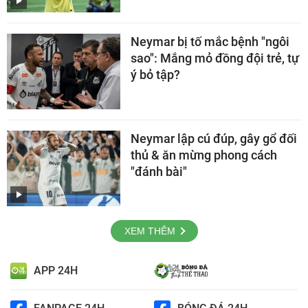
Neymar bị tố mắc bệnh "ngôi
sao": Mắng mỏ đồng đội trẻ, tự
ý bỏ tập?
Neymar lập cú đúp, gây gổ đối
thủ & ăn mừng phong cách
"đánh bài"
XEM THÊM
APP 24H