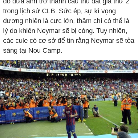
đó đưa anh trở thành cầu thủ đắt giá thứ 2
trong lịch sử CLB. Sức ép, sự kì vọng
đương nhiên là cực lớn, thậm chí có thể là
lý do khiến Neymar sẽ bị cóng. Tuy nhiên,
các cule có cơ sở để tin rằng Neymar sẽ tỏa
sáng tại Nou Camp.