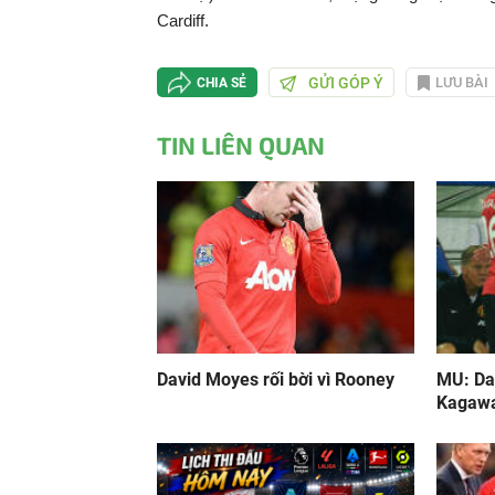
Cardiff.
GỬI GÓP Ý
LƯU BÀI
CHIA SẺ
TIN LIÊN QUAN
David Moyes rối bời vì Rooney
MU: Da
Kagaw