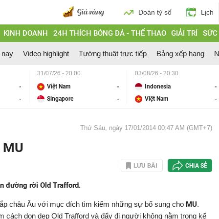
Đoán tỷ số
Lịch
KINH DOANH
24H THÍCH BÓNG ĐÁ - THỂ THAO
GIẢI TRÍ
SỨC
 nay
Video highlight
Tường thuật trực tiếp
Bảng xếp hạng
N
31/07/26 - 20:00
03/08/26 - 20:30
-
Việt Nam
-
Indonesia
-
-
Singapore
-
Việt Nam
-
Thứ Sáu, ngày 17/01/2014 00:47 AM (GMT+7)
” MU
LƯU BÀI
CHIA SẺ
 đường rời Old Trafford.
khắp châu Âu với mục đích tìm kiếm những sự bổ sung cho
MU
.
 cách dọn dẹp Old Trafford và đẩy đi người không nằm trong kế