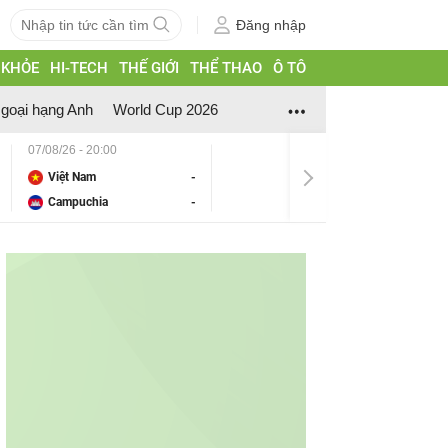
Đăng nhập
 KHỎE
HI-TECH
THẾ GIỚI
THỂ THAO
Ô TÔ
goại hạng Anh
World Cup 2026
07/08/26 - 20:00
Việt Nam
-
Campuchia
-