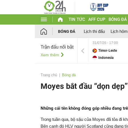
TIN TỨC
AFF CUP
BÓNG ĐÁ
Lịch thi đấu
Lịch hôm
BÓNG ĐÁ
31/07/26 - 17:00
Trận đấu nổi bật
Timor-Leste
Xem thêm
Indonesia
Trang chủ
Bóng đá
Moyes bắt đầu “dọn dẹp
Những cái tên không đóng góp nhiều đang trên
Trong tuần qua, bộ sậu của Moyes đã tỏa đi 
Bên cạnh đó HLV người Scotland cũng đang tìm