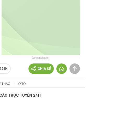
Advertisement
CHIA SẺ
E 24H
Ể THAO
Ô TÔ
CÁO TRỰC TUYẾN 24H