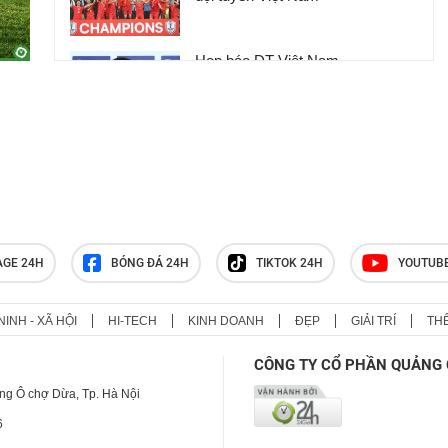
Họp báo ĐT Việt Nam -
Campuchia: Cầu thủ Indonesia hạ
thấp giải đấu, HLV Kim Sang Sik
phản ứng
Vinicius "xóa" sạch thông tin về
Real, Arsenal đếm ngày siêu sao
cập bến
AGE 24H
BÓNG ĐÁ 24H
TIKTOK 24H
YOUTUB
NINH - XÃ HỘI
HI-TECH
KINH DOANH
ĐẸP
GIẢI TRÍ
TH
CÔNG TY CỔ PHẦN QUẢNG 
ng Ô chợ Dừa, Tp. Hà Nội
6