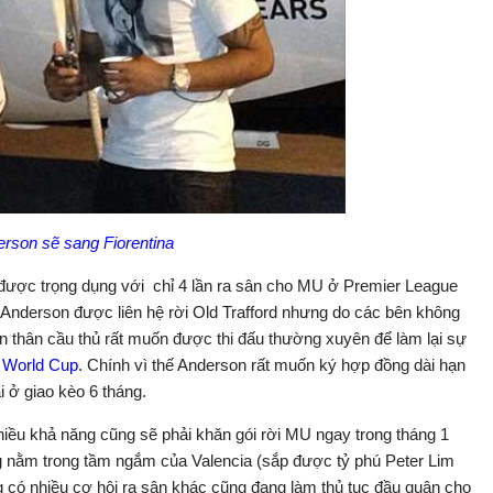
rson sẽ sang Fiorentina
được trọng dụng với chỉ 4 lần ra sân cho MU ở Premier League
 Anderson được liên hệ rời Old Trafford nhưng do các bên không
ản thân cầu thủ rất muốn được thi đấu thường xuyên để làm lại sự
ự
World Cup
. Chính vì thế Anderson rất muốn ký hợp đồng dài hạn
i ở giao kèo 6 tháng.
hiều khả năng cũng sẽ phải khăn gói rời MU ngay trong tháng 1
ng nằm trong tầm ngắm của Valencia (sắp được tỷ phú Peter Lim
 có nhiều cơ hội ra sân khác cũng đang làm thủ tục đầu quân cho