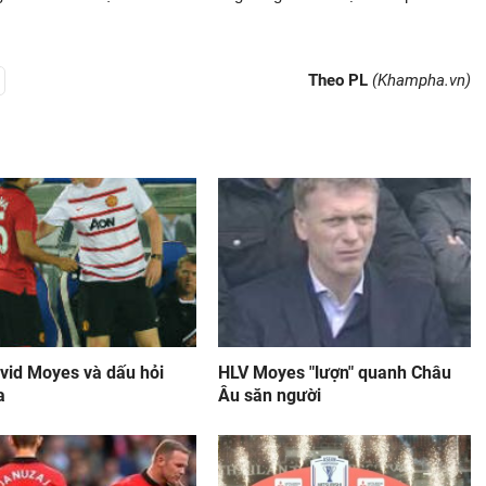
Theo PL
(Khampha.vn)
vid Moyes và dấu hỏi
HLV Moyes "lượn" quanh Châu
a
Âu săn người