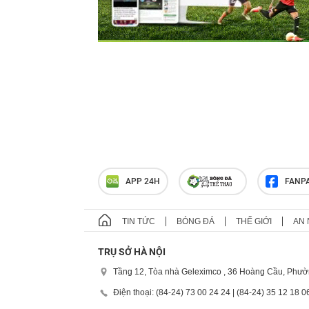
APP 24H
FANP
TIN TỨC
BÓNG ĐÁ
THẾ GIỚI
AN 
TRỤ SỞ HÀ NỘI
Tầng 12, Tòa nhà Geleximco , 36 Hoàng Cầu, Phườ
Điện thoại: (84-24) 73 00 24 24 | (84-24) 35 12 18 0