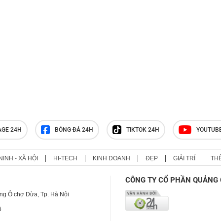
Lịch thi đấu ASEAN Cup 2026
(AFF Cup) mới nhất, lịch thi đấu
đội tuyển Việt Nam
AGE 24H
BÓNG ĐÁ 24H
TIKTOK 24H
YOUTUB
NINH - XÃ HỘI
HI-TECH
KINH DOANH
ĐẸP
GIẢI TRÍ
TH
CÔNG TY CỔ PHẦN QUẢNG 
ng Ô chợ Dừa, Tp. Hà Nội
6