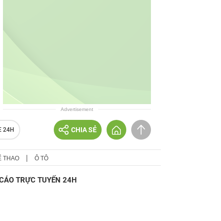
Advertisement
CHIA SẺ
E 24H
Ể THAO
Ô TÔ
CÁO TRỰC TUYẾN 24H