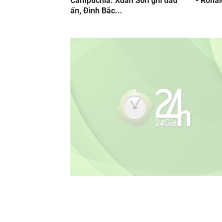
Campuchia: Xuân Son ghi dấu
- Ronal
ấn, Đình Bắc...