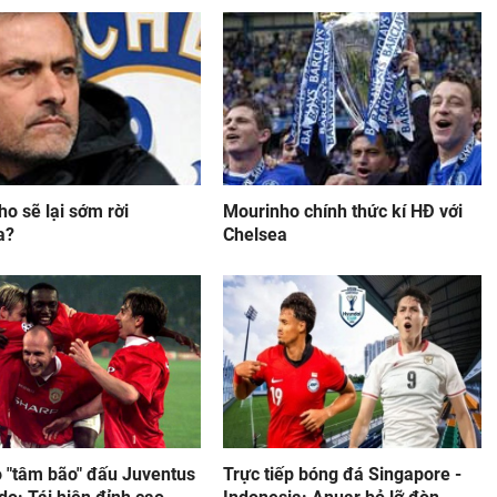
o sẽ lại sớm rời
Mourinho chính thức kí HĐ với
a?
Chelsea
 "tâm bão" đấu Juventus
Trực tiếp bóng đá Singapore -