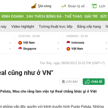
Đoán tỷ số
Lịch
KINH DOANH
24H THÍCH BÓNG ĐÁ - THỂ THAO
GIẢI TRÍ
SỨC
 nay
Video highlight
Tường thuật trực tiếp
Bảng xếp hạng
N
31/07/26 - 20:00
03/08/26 - 20:30
-
Việt Nam
-
Indonesia
-
-
Singapore
-
Việt Nam
-
Thứ Bảy, ngày 08/06/2013 15:02 PM (GMT+7)
eal cũng như ở VN"
LƯU BÀI
CHIA SẺ
 Peluta, Mou cho rằng làm việc tại Real chẳng khác gì ở Việt
lời phỏng vấn độc quyền với kênh truyền hình Punto Peluta. Những