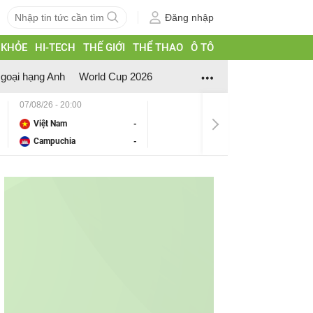
Đăng nhập
 KHỎE
HI-TECH
THẾ GIỚI
THỂ THAO
Ô TÔ
goại hạng Anh
World Cup 2026
07/08/26 - 20:00
Việt Nam
-
Campuchia
-