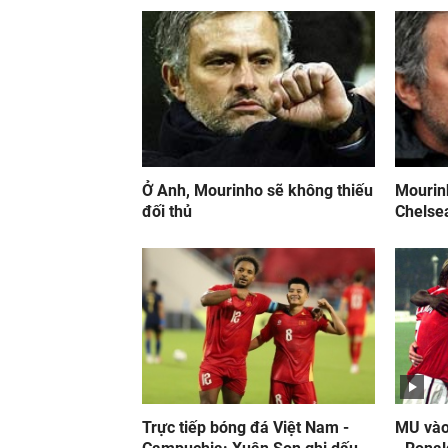
Ở Anh, Mourinho sẽ không thiếu
Mourinh
đối thủ
Chelse
Trực tiếp bóng đá Việt Nam -
MU vào