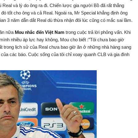
Real và lý do ông ra đi. Chiến lược gia người Bồ đã rất thẳng
u đó tốt cho ông và cả Real. Ngoài ra, Mr Special khẳng định ông
gian 3 năm dẫn dắt Real dù thừa nhận đôi lúc cũng có mắc sai lầm.
 lần nữa
Mou nhắc đến Việt Nam
trong cuộc trả lời phỏng vấn. Khi
mình nhiều áp lực hay không, Mou cho biết :”Tôi chưa bao giờ
hất trong lịch sử của Real chưa bao giờ ăn ở những nhà hàng sang
 của các báo. Cuộc sống của tôi chỉ xoay quanh CLB và gia đình