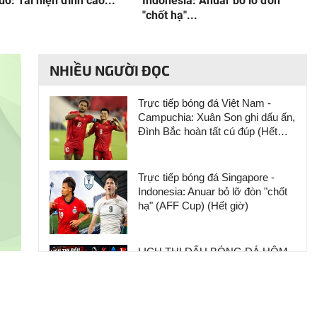
do: Tái hiện đỉnh cao...
Indonesia: Anuar bỏ lỡ đòn
"chốt hạ"...
NHIỀU NGƯỜI ĐỌC
Trực tiếp bóng đá Việt Nam -
Campuchia: Xuân Son ghi dấu ấn,
Đình Bắc hoàn tất cú đúp (Hết
giờ)
Trực tiếp bóng đá Singapore -
Indonesia: Anuar bỏ lỡ đòn "chốt
hạ" (AFF Cup) (Hết giờ)
LỊCH THI ĐẤU BÓNG ĐÁ HÔM
NAY MỚI NHẤT: Nóng giao hữu
CLB, League Cup Anh, AFF Cup