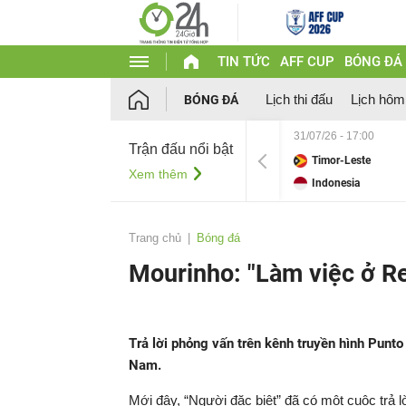
TIN TỨC
AFF CUP
BÓNG ĐÁ
Lịch thi đấu
Lịch hôm
BÓNG ĐÁ
31/07/26 - 17:00
Trận đấu nổi bật
Timor-Leste
Xem thêm
Indonesia
Trang chủ
Bóng đá
Mourinho: "Làm việc ở R
Trả lời phỏng vấn trên kênh truyền hình Punto
Nam.
Mới đây, “Người đặc biệt” đã có một cuộc trả 