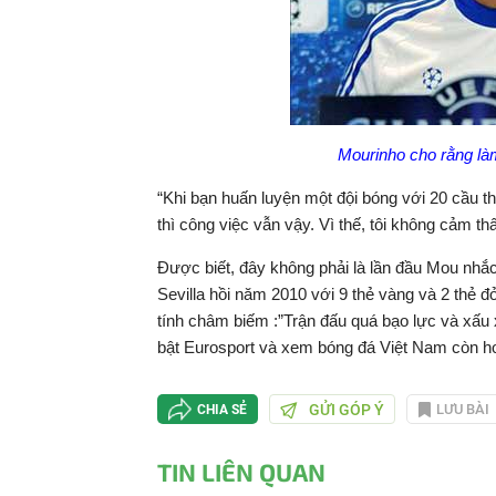
Mourinho cho rằng làm
“Khi bạn huấn luyện một đội bóng với 20 cầu t
thì công việc vẫn vậy. Vì thế, tôi không cảm thấ
Được biết, đây không phải là lần đầu Mou nhắ
Sevilla hồi năm 2010 với 9 thẻ vàng và 2 thẻ 
tính châm biếm :”Trận đấu quá bạo lực và xấu xí
bật Eurosport và xem bóng đá Việt Nam còn h
GỬI GÓP Ý
LƯU BÀI
CHIA SẺ
TIN LIÊN QUAN