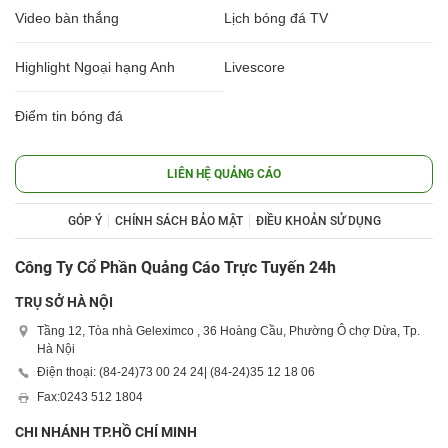
Video bàn thắng
Lịch bóng đá TV
Highlight Ngoại hạng Anh
Livescore
Điểm tin bóng đá
LIÊN HỆ QUẢNG CÁO
GÓP Ý
CHÍNH SÁCH BẢO MẬT
ĐIỀU KHOẢN SỬ DỤNG
Công Ty Cổ Phần Quảng Cáo Trực Tuyến 24h
TRỤ SỞ HÀ NỘI
Tầng 12, Tòa nhà Geleximco , 36 Hoàng Cầu, Phường Ô chợ Dừa, Tp.
Hà Nội
Điện thoại: (84-24)
73 00 24 24
| (84-24)
35 12 18 06
Fax:
0243 512 1804
CHI NHÁNH TP.HỒ CHÍ MINH