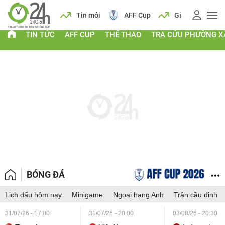
 vàng
Lịch
Tin mới
AFF Cup
Giá vàng
TIN TỨC
AFF CUP
THỂ THAO
TRA CỨU PHƯỜNG X
BÓNG ĐÁ
Lịch đấu hôm nay
Minigame
Ngoại hạng Anh
Trận cầu đinh
31/07/26 - 17:00
31/07/26 - 20:00
03/08/26 - 20:30