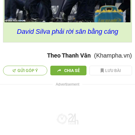
David Silva phải rời sân bằng cáng
Theo Thanh Vân
(Khampha.vn)
GỬI GÓP Ý
CHIA SẺ
LƯU BÀI