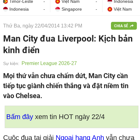
Timor-Leste
-
Việt Nam
-
Indonesia
Indonesia
-
Singapore
-
Việt Nam
Thứ Ba, ngày 22/04/2014 13:42 PM
CHIA SẺ
Man City đua Liverpool: Kịch bản
kinh điển
Premier League 2026-27
Sự kiện:
Mọi thứ vẫn chưa chấm dứt, Man City cần
tiếp tục giành chiến thắng và đặt niềm tin
vào Chelsea.
Bấm đây
xem tin HOT ngày 22/4
Cuộc đua tại giải
Ngoại hạng Anh
vẫn chưa