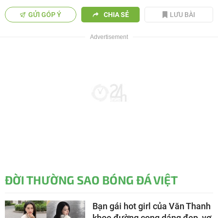
GỬI GÓP Ý
CHIA SẺ
LƯU BÀI
ĐỜI THƯỜNG SAO BÓNG ĐÁ VIỆT
Bạn gái hot girl của Văn Thanh
khoe đường cong dáng đẹp, vợ