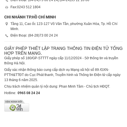
Điện thoại: (84-24)
73 00 24 24
| (84-24)
35 12 18 06
Fax:
0243 512 1804
CHI NHÁNH TP.HỒ CHÍ MINH
Tầng 11, Cao ốc 123-127 Võ Văn Tần, phường Xuân Hòa, Tp. Hồ Chí
Minh.
Điện thoại: (84-28)
73 00 24 24
GIẤY PHÉP THIẾT LẬP TRANG THÔNG TIN ĐIỆN TỬ TỔNG
HỢP TRÊN MẠNG.
Giấy phép số 180/GP-STTTT ngày cấp 11/12/2024 - Sở thông tin và truyền
thông Hà Nội.
Giấy xác nhận thông báo cung cấp dịch vụ Mạng xã hội số 89 /GXN-
PTTH&TTĐT do Cục Phát thanh, Truyền hình và Thông tin Điện tử cấp ngày
13 tháng 6 năm 2025.
Chịu trách nhiệm quản lý nội dung: Phan Minh Tâm - Chủ tịch HĐQT.
Hotline:
0965 08 24 24