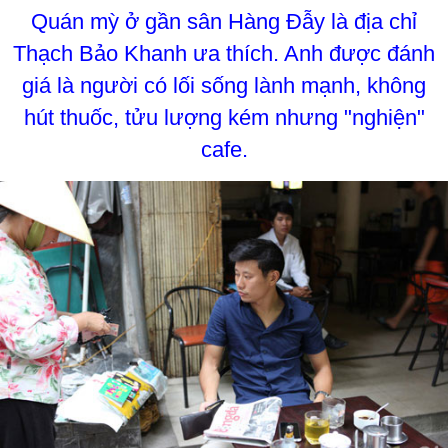
Quán mỳ ở gần sân Hàng Đẫy là địa chỉ
Thạch Bảo Khanh ưa thích. Anh được đánh
giá là người có lối sống lành mạnh, không
hút thuốc, tửu lượng kém nhưng "nghiện"
cafe.