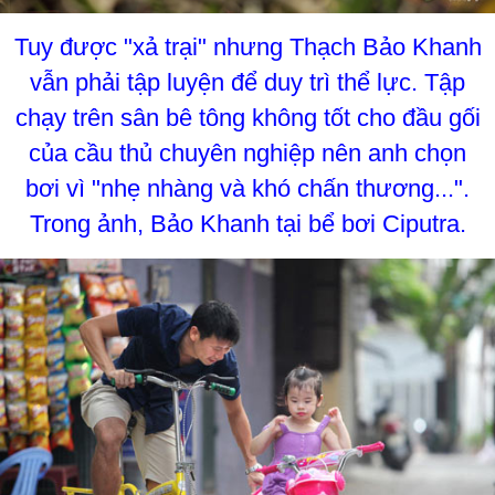
Tuy được "xả trại" nhưng Thạch Bảo Khanh
vẫn phải tập luyện để duy trì thể lực. Tập
chạy trên sân bê tông không tốt cho đầu gối
của cầu thủ chuyên nghiệp nên anh chọn
bơi vì "nhẹ nhàng và khó chấn thương...".
Trong ảnh, Bảo Khanh tại bể bơi Ciputra.