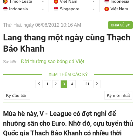
Timor-Leste
-
Việt Nam
-
Indonesia
Indonesia
-
Singapore
-
Việt Nam
Thứ Hai, ngày 06/08/2012 10:16 AM
CHIA SẺ
Lang thang một ngày cùng Thạch
Bảo Khanh
Đời thường sao bóng đá Việt
Sự kiện:
XEM THÊM CÁC KỲ
...
1
2
3
4
21
Kỳ đầu tiên
Kỳ mới nhất
Mùa hè này, V - League có đợt nghỉ để
nhường sân cho Euro. Nhờ đó, cựu tuyển thủ
Quốc gia Thạch Bảo Khanh có nhiều thời