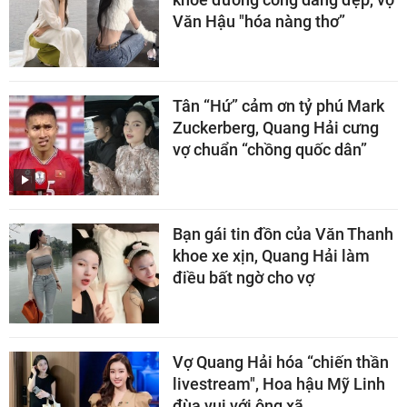
Văn Hậu "hóa nàng thơ”
Tân “Hứ” cảm ơn tỷ phú Mark
Zuckerberg, Quang Hải cưng
vợ chuẩn “chồng quốc dân”
Bạn gái tin đồn của Văn Thanh
khoe xe xịn, Quang Hải làm
điều bất ngờ cho vợ
Vợ Quang Hải hóa “chiến thần
livestream", Hoa hậu Mỹ Linh
đùa vui với ông xã