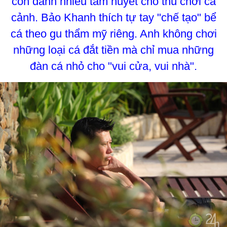
còn dành nhiều tâm huyết cho thú chơi cá
cảnh. Bảo Khanh thích tự tay "chế tạo" bể
cá theo gu thẩm mỹ riêng. Anh không chơi
những loại cá đắt tiền mà chỉ mua những
đàn cá nhỏ cho "vui cửa, vui nhà".