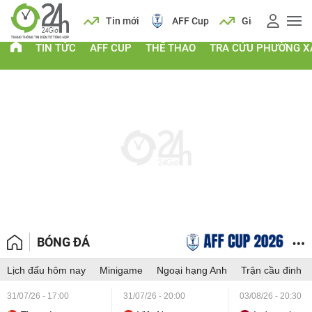
 vàng
Lịch
Tin mới
AFF Cup
Giá vàng
TIN TỨC
AFF CUP
THỂ THAO
TRA CỨU PHƯỜNG X
BÓNG ĐÁ
Lịch đấu hôm nay
Minigame
Ngoại hạng Anh
Trận cầu đinh
31/07/26 - 17:00
31/07/26 - 20:00
03/08/26 - 20:30