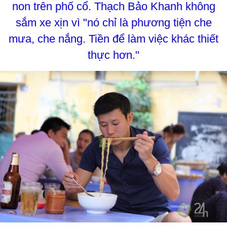
non trên phố cổ. Thạch Bảo Khanh không
sắm xe xịn vì "nó chỉ là phương tiện che
mưa, che nắng. Tiền để làm việc khác thiết
thực hơn."