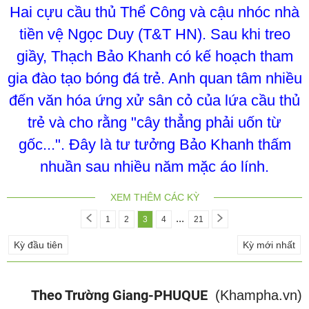
Hai cựu cầu thủ Thể Công và cậu nhóc nhà
tiền vệ Ngọc Duy (T&T HN). Sau khi treo
giầy, Thạch Bảo Khanh có kế hoạch tham
gia đào tạo bóng đá trẻ. Anh quan tâm nhiều
đến văn hóa ứng xử sân cỏ của lứa cầu thủ
trẻ và cho rằng "cây thẳng phải uốn từ
gốc...". Đây là tư tưởng Bảo Khanh thấm
nhuần sau nhiều năm mặc áo lính.
XEM THÊM CÁC KỲ
...
1
2
3
4
21
Kỳ đầu tiên
Kỳ mới nhất
Theo Trường Giang-PHUQUE
(Khampha.vn)