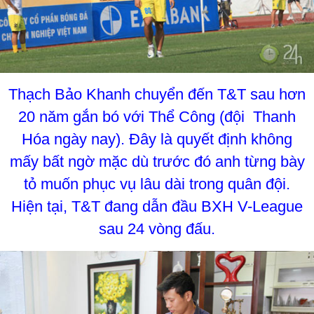
Thạch Bảo Khanh chuyển đến T&T sau hơn
20 năm gắn bó với Thể Công (đội Thanh
Hóa ngày nay). Đây là quyết định không
mấy bất ngờ mặc dù trước đó anh từng bày
tỏ muốn phục vụ lâu dài trong quân đội.
Hiện tại, T&T đang dẫn đầu BXH V-League
sau 24 vòng đấu.